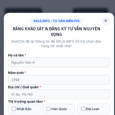
Bài đăng Mới hơn
Bài đăng Cũ hơn
×
XKLD.INFO - TƯ VẤN MIỄN PHÍ
BẢNG KHẢO SÁT & ĐĂNG KÝ TƯ VẤN NGUYỆN
VỌNG
Anh/Chị để lại thông tin để XKLD.INFO hỗ trợ chọn đơn
hàng tốt nhất nhé!
Họ và tên
*
Năm sinh
*
Địa chỉ / Quê quán
*
Thị trường quan tâm
*
Nhật Bản
Hàn Quốc
Đài Loan