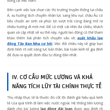
động tại Việt Nam.
Bên cạnh việc lựa chọn các thị trường truyền thống tại châu
Á, xu hướng dịch chuyển nhân lực sang khu vực châu Âu có
tiêu chuẩn an sinh và phúc lợi vượt trội cũng đang mở ra
nhiều hướng đi mới mẻ. Để có một cái nhìn đa chiều, khách
quan và cập nhật về xu thế này, người lao động có thể tham
khảo thêm bài phân tích chuyên sâu về:
xuất khẩu lao
động Tây Ban Nha cơ hội
. Việc đối chiếu này sẽ giúp bạn
định hình rõ nét năng lực bản thân, bài toán kinh tế gia đình
để đưa ra quyết định đầu tư đúng đắn nhất.
IV. CƠ CẤU MỨC LƯƠNG VÀ KHẢ
NĂNG TÍCH LŨY TÀI CHÍNH THỰC TẾ
Thu nhập thực tế là thước đo cốt lõi đánh giá hiệu quả kinh
tế của quá trình đi làm việc nước ngoài. Hệ thống tiền lương
dành cho lực lượng
lao động đài loan
được quy định rõ