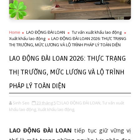
Home
LAO ĐỘNG ĐÀI LOAN
Tư vấn xuất khẩu lao động
Xuất khẩu lao động
LAO ĐỘNG ĐÀI LOAN 2026: THỰC TRẠNG
THỊ TRƯỜNG, MỨC LƯƠNG VÀ LỘ TRÌNH PHÁP LÝ TOÀN DIỆN
LAO ĐỘNG ĐÀI LOAN 2026: THỰC TRẠNG
THỊ TRƯỜNG, MỨC LƯƠNG VÀ LỘ TRÌNH
PHÁP LÝ TOÀN DIỆN
Sinh Sẹo
23 tháng 5
LAO ĐỘNG ĐÀI LOAN,
Tư vấn xuất
khẩu lao động,
Xuất khẩu lao động,
LAO ĐỘNG ĐÀI LOAN
tiếp tục giữ vững vị