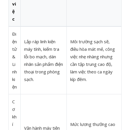
vi
ệ
c
Đi
ện
Lắp ráp linh kiện
Môi trường sạch sẽ,
tử
máy tính, kiểm tra
điều hòa mát mẻ, công
&
lỗi bo mạch, dán
việc nhẹ nhàng nhưng
Li
nhãn sản phẩm điện
cần tập trung cao độ,
nh
thoại trong phòng
làm việc theo ca ngày
ki
sạch.
kíp đêm.
ện
C
ơ
kh
í
Mức lương thưởng cao
Vận hành máy tiện