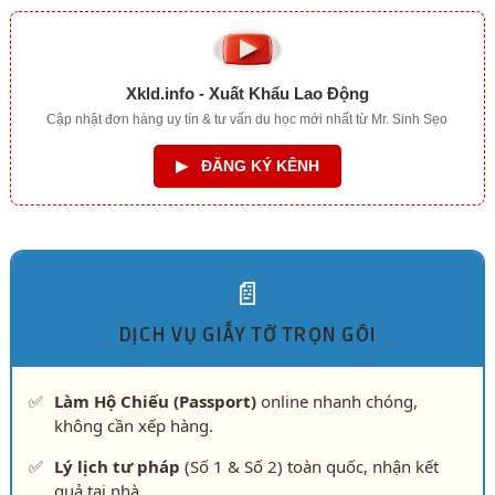
Xkld.info - Xuất Khẩu Lao Động
Cập nhật đơn hàng uy tín & tư vấn du học mới nhất từ Mr. Sinh Sẹo
▶
ĐĂNG KÝ KÊNH
📄
DỊCH VỤ GIẤY TỜ TRỌN GÓI
✅
Làm Hộ Chiếu (Passport)
online nhanh chóng,
không cần xếp hàng.
✅
Lý lịch tư pháp
(Số 1 & Số 2) toàn quốc, nhận kết
quả tại nhà.