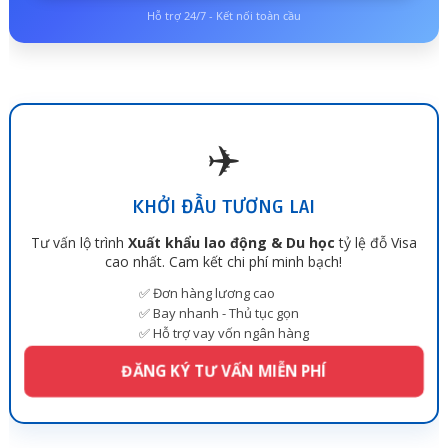
Hỗ trợ 24/7 - Kết nối toàn cầu
✈️
KHỞI ĐẦU TƯƠNG LAI
Tư vấn lộ trình
Xuất khẩu lao động & Du học
tỷ lệ đỗ Visa
cao nhất. Cam kết chi phí minh bạch!
✅ Đơn hàng lương cao
✅ Bay nhanh - Thủ tục gọn
✅ Hỗ trợ vay vốn ngân hàng
ĐĂNG KÝ TƯ VẤN MIỄN PHÍ