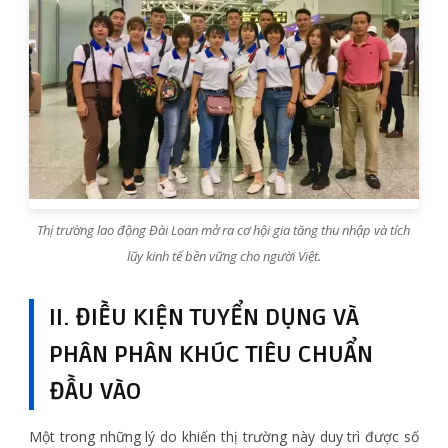
Thị trường lao động Đài Loan mở ra cơ hội gia tăng thu nhập và tích
lũy kinh tế bền vững cho người Việt.
II. ĐIỀU KIỆN TUYỂN DỤNG VÀ
PHÂN PHÂN KHÚC TIÊU CHUẨN
ĐẦU VÀO
Một trong những lý do khiến thị trường này duy trì được số