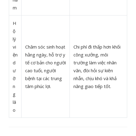
m
H
ộ
lý
vi
Chăm sóc sinh hoạt
Chi phí đi thấp hơn khối
ện
hằng ngày, hỗ trợ y
công xưởng, môi
d
tế cơ bản cho người
trường làm việc nhân
ư
cao tuổi, người
văn, đòi hỏi sự kiên
ỡ
bệnh tại các trung
nhẫn, chịu khó và khả
n
tâm phúc lợi.
năng giao tiếp tốt.
g
lã
o