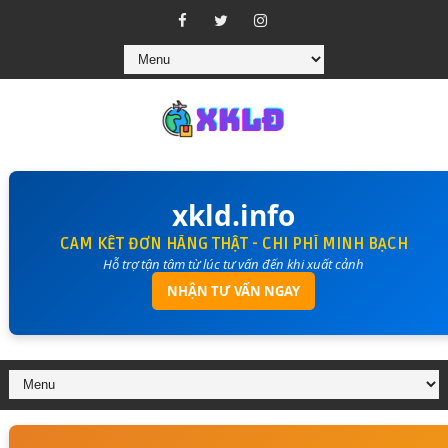
xkld.info
CAM KẾT ĐƠN HÀNG THẬT - CHI PHÍ MINH BẠCH
Hỗ trợ tận tâm từ lúc tư vấn đến khi xuất cảnh
NHẬN TƯ VẤN NGAY