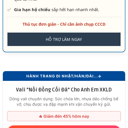
✅
Gia hạn hộ chiếu
sắp hết hạn nhanh nhất.
Thủ tục đơn giản - Chỉ cần ảnh chụp CCCD
HỖ TRỢ LÀM NGAY
HÀNH TRANG ĐI NHẬT/HÀN/ĐÀI...✈️
Vali "Nồi Đồng Cối Đá" Cho Anh Em XKLD
Dòng vali chuyên dụng: Sức chứa lớn, nhựa dẻo chống bể
vỡ, chịu được va đập mạnh khi vận chuyển ký gửi.
🔥 Giảm đến 45% hôm nay