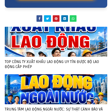
TOP CÔNG TY XUẤT KHẨU LAO ĐỘNG UY TÍN ĐƯỢC BỘ LAO
ĐỘNG CẤP PHÉP
TRUNG TÂM LAO ĐỘNG NGOÀI NƯỚC: SỰ THẬT CẢNH BÁO VÀ