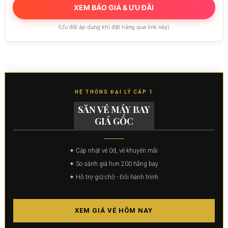
XEM BÁO GIÁ & ƯU ĐÃI
(Ưu đãi áp dụng khi đặt hàng qua link này)
HỆ THỐNG ĐẠI LÝ CẤP 1
SĂN VÉ MÁY BAY
GIÁ GỐC
✦ Cập nhật vé 0đ, vé khuyến mãi
✦ So sánh giá hơn 200 hãng bay
✦ Hỗ trợ giữ chỗ - Đổi hành trình
XEM GIÁ VÉ HÔM NAY