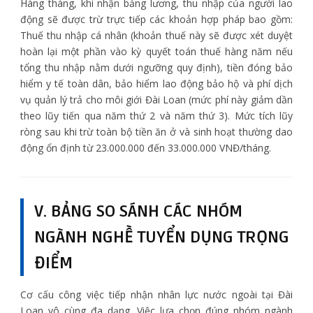
Hàng tháng, khi nhận bảng lương, thu nhập của người lao
động sẽ được trừ trực tiếp các khoản hợp pháp bao gồm:
Thuế thu nhập cá nhân (khoản thuế này sẽ được xét duyệt
hoàn lại một phần vào kỳ quyết toán thuế hàng năm nếu
tổng thu nhập nằm dưới ngưỡng quy định), tiền đóng bảo
hiểm y tế toàn dân, bảo hiểm lao động bảo hộ và phí dịch
vụ quản lý trả cho môi giới Đài Loan (mức phí này giảm dần
theo lũy tiến qua năm thứ 2 và năm thứ 3). Mức tích lũy
ròng sau khi trừ toàn bộ tiền ăn ở và sinh hoạt thường dao
động ổn định từ 23.000.000 đến 33.000.000 VNĐ/tháng.
V. BẢNG SO SÁNH CÁC NHÓM
NGÀNH NGHỀ TUYỂN DỤNG TRỌNG
ĐIỂM
Cơ cấu công việc tiếp nhận nhân lực nước ngoài tại Đài
Loan vô cùng đa dạng. Việc lựa chọn đúng nhóm ngành