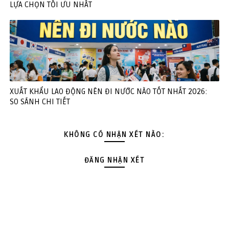
LỰA CHỌN TỐI ƯU NHẤT
XUẤT KHẨU LAO ĐỘNG NÊN ĐI NƯỚC NÀO TỐT NHẤT 2026:
SO SÁNH CHI TIẾT
KHÔNG CÓ NHẬN XÉT NÀO:
ĐĂNG NHẬN XÉT