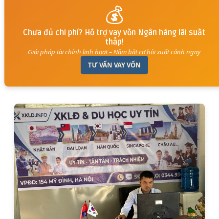
💰
Chưa đủ chi phí? Hỗ trợ vay vốn Ngân hàng lãi suất
thấp!
Giải pháp tài chính linh hoạt – Nắm bắt cơ hội xuất cảnh ngay
TƯ VẤN VAY VỐN