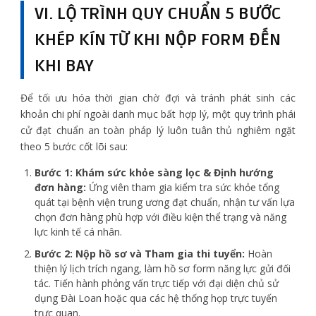
VI. LỘ TRÌNH QUY CHUẨN 5 BƯỚC
KHÉP KÍN TỪ KHI NỘP FORM ĐẾN
KHI BAY
Để tối ưu hóa thời gian chờ đợi và tránh phát sinh các
khoản chi phí ngoài danh mục bất hợp lý, một quy trình phái
cử đạt chuẩn an toàn pháp lý luôn tuân thủ nghiêm ngặt
theo 5 bước cốt lõi sau:
Bước 1: Khám sức khỏe sàng lọc & Định hướng
đơn hàng:
Ứng viên tham gia kiểm tra sức khỏe tổng
quát tại bệnh viện trung ương đạt chuẩn, nhận tư vấn lựa
chọn đơn hàng phù hợp với điều kiện thể trạng và năng
lực kinh tế cá nhân.
Bước 2: Nộp hồ sơ và Tham gia thi tuyển:
Hoàn
thiện lý lịch trích ngang, làm hồ sơ form năng lực gửi đối
tác. Tiến hành phỏng vấn trực tiếp với đại diện chủ sử
dụng Đài Loan hoặc qua các hệ thống họp trực tuyến
trực quan.