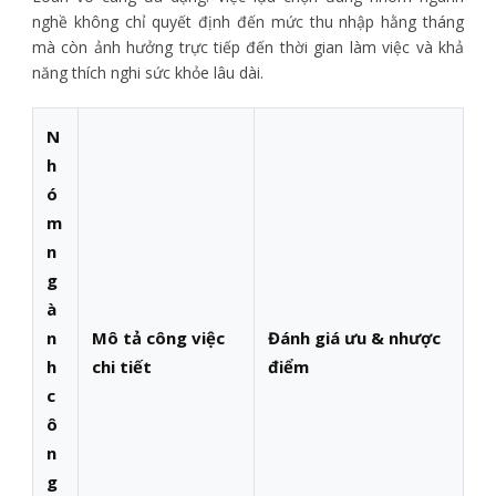
nghề không chỉ quyết định đến mức thu nhập hằng tháng
mà còn ảnh hưởng trực tiếp đến thời gian làm việc và khả
năng thích nghi sức khỏe lâu dài.
N
h
ó
m
n
g
à
n
Mô tả công việc
Đánh giá ưu & nhược
h
chi tiết
điểm
c
ô
n
g