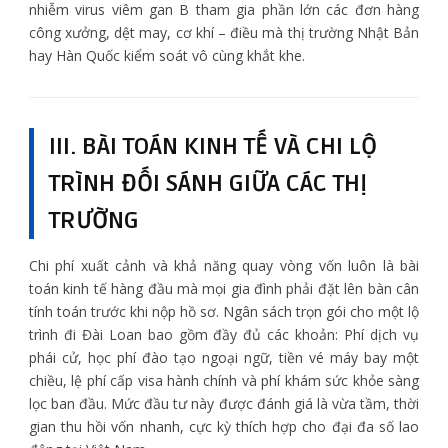
nhiễm virus viêm gan B tham gia phần lớn các đơn hàng
công xưởng, dệt may, cơ khí – điều mà thị trường Nhật Bản
hay Hàn Quốc kiểm soát vô cùng khắt khe.
III. BÀI TOÁN KINH TẾ VÀ CHI LỘ
TRÌNH ĐỐI SÁNH GIỮA CÁC THỊ
TRƯỜNG
Chi phí xuất cảnh và khả năng quay vòng vốn luôn là bài
toán kinh tế hàng đầu mà mọi gia đình phải đặt lên bàn cân
tính toán trước khi nộp hồ sơ. Ngân sách trọn gói cho một lộ
trình đi Đài Loan bao gồm đầy đủ các khoản: Phí dịch vụ
phái cử, học phí đào tạo ngoại ngữ, tiền vé máy bay một
chiều, lệ phí cấp visa hành chính và phí khám sức khỏe sàng
lọc ban đầu. Mức đầu tư này được đánh giá là vừa tầm, thời
gian thu hồi vốn nhanh, cực kỳ thích hợp cho đại đa số lao