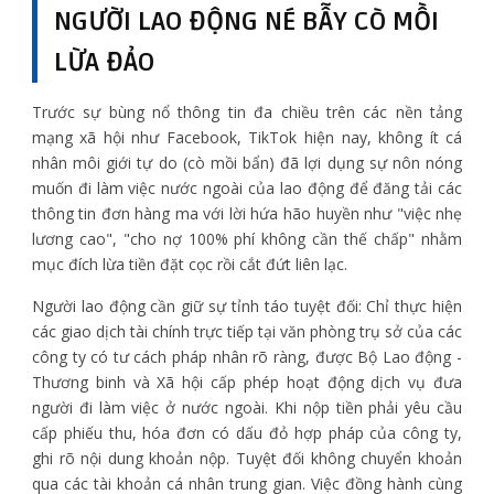
NGƯỜI LAO ĐỘNG NÉ BẪY CÒ MỒI
LỪA ĐẢO
Trước sự bùng nổ thông tin đa chiều trên các nền tảng
mạng xã hội như Facebook, TikTok hiện nay, không ít cá
nhân môi giới tự do (cò mồi bẩn) đã lợi dụng sự nôn nóng
muốn đi làm việc nước ngoài của lao động để đăng tải các
thông tin đơn hàng ma với lời hứa hão huyền như "việc nhẹ
lương cao", "cho nợ 100% phí không cần thế chấp" nhằm
mục đích lừa tiền đặt cọc rồi cắt đứt liên lạc.
Người lao động cần giữ sự tỉnh táo tuyệt đối: Chỉ thực hiện
các giao dịch tài chính trực tiếp tại văn phòng trụ sở của các
công ty có tư cách pháp nhân rõ ràng, được Bộ Lao động -
Thương binh và Xã hội cấp phép hoạt động dịch vụ đưa
người đi làm việc ở nước ngoài. Khi nộp tiền phải yêu cầu
cấp phiếu thu, hóa đơn có dấu đỏ hợp pháp của công ty,
ghi rõ nội dung khoản nộp. Tuyệt đối không chuyển khoản
qua các tài khoản cá nhân trung gian. Việc đồng hành cùng