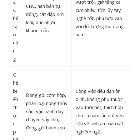
&
vượt trội, giờ tăng ca
CNC, hàn bán tự
C
cực nhiều, tích lũy tay
động, cắt dập kim
hế
nghề tốt, phù hợp cao
loại, đúc nhựa
tạ
với đối tượng lao động
khuôn mẫu.
o
nam.
nặ
n
g
C
hế
bi
Công việc đều đặn ổn
Đóng gói cơm hộp,
ến
định, không phụ thuộc
phân loại nông thủy
th
vào thời tiết, thích hợp
sản, vận hành dây
ự
cho cả nam lẫn nữ, yêu
chuyền sấy khô,
c
cầu vệ sinh an toàn rất
đóng gói bánh kẹo.
p
nghiêm ngặt.
hẩ