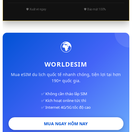
🛡️ Xuất vé ngay
🛡️ Bảo mật 100%
🌍
WORLDESIM
Mua eSIM du lịch quốc tế nhanh chóng, tiện lợi tại hơn
190+ quốc gia.
✅ Không cần tháo lắp SIM
✅ Kích hoạt online tức thì
✅ Internet 4G/5G tốc độ cao
MUA NGAY HÔM NAY