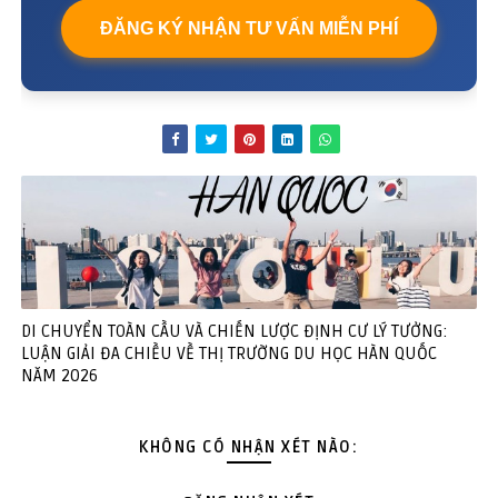
ĐĂNG KÝ NHẬN TƯ VẤN MIỄN PHÍ
DI CHUYỂN TOÀN CẦU VÀ CHIẾN LƯỢC ĐỊNH CƯ LÝ TƯỞNG:
LUẬN GIẢI ĐA CHIỀU VỀ THỊ TRƯỜNG DU HỌC HÀN QUỐC
NĂM 2026
KHÔNG CÓ NHẬN XÉT NÀO: