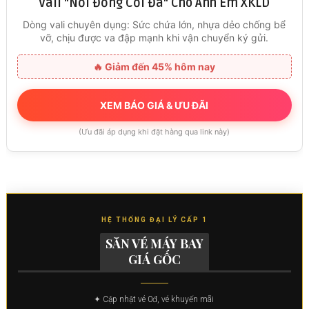
Vali "Nồi Đồng Cối Đá" Cho Anh Em XKLD
Dòng vali chuyên dụng: Sức chứa lớn, nhựa dẻo chống bể
vỡ, chịu được va đập mạnh khi vận chuyển ký gửi.
🔥 Giảm đến 45% hôm nay
XEM BÁO GIÁ & ƯU ĐÃI
(Ưu đãi áp dụng khi đặt hàng qua link này)
HỆ THỐNG ĐẠI LÝ CẤP 1
SĂN VÉ MÁY BAY
GIÁ GỐC
✦ Cập nhật vé 0đ, vé khuyến mãi