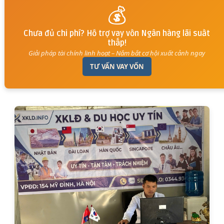
💰
Chưa đủ chi phí? Hỗ trợ vay vốn Ngân hàng lãi suất
thấp!
Giải pháp tài chính linh hoạt – Nắm bắt cơ hội xuất cảnh ngay
TƯ VẤN VAY VỐN