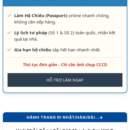
✅
Làm Hộ Chiếu (Passport)
online nhanh chóng,
không cần xếp hàng.
✅
Lý lịch tư pháp
(Số 1 & Số 2) toàn quốc, nhận kết
quả tại nhà.
✅
Gia hạn hộ chiếu
sắp hết hạn nhanh nhất.
Thủ tục đơn giản - Chỉ cần ảnh chụp CCCD
HỖ TRỢ LÀM NGAY
HÀNH TRANG ĐI NHẬT/HÀN/ĐÀI...✈️