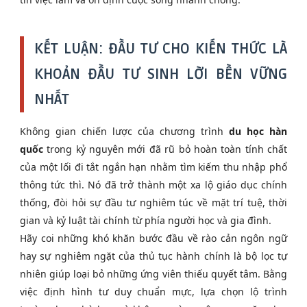
KẾT LUẬN: ĐẦU TƯ CHO KIẾN THỨC LÀ
KHOẢN ĐẦU TƯ SINH LỜI BỀN VỮNG
NHẤT
Không gian chiến lược của chương trình
du học hàn
quốc
trong kỷ nguyên mới đã rũ bỏ hoàn toàn tính chất
của một lối đi tắt ngắn hạn nhằm tìm kiếm thu nhập phổ
thông tức thì. Nó đã trở thành một xa lộ giáo dục chính
thống, đòi hỏi sự đầu tư nghiêm túc về mặt trí tuệ, thời
gian và kỷ luật tài chính từ phía người học và gia đình.
Hãy coi những khó khăn bước đầu về rào cản ngôn ngữ
hay sự nghiêm ngặt của thủ tục hành chính là bộ lọc tự
nhiên giúp loại bỏ những ứng viên thiếu quyết tâm. Bằng
việc định hình tư duy chuẩn mực, lựa chọn lộ trình