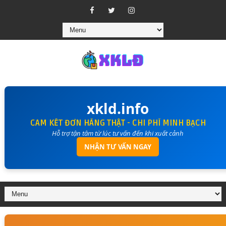
xkld.info
CAM KẾT ĐƠN HÀNG THẬT - CHI PHÍ MINH BẠCH
Hỗ trợ tận tâm từ lúc tư vấn đến khi xuất cảnh
NHẬN TƯ VẤN NGAY