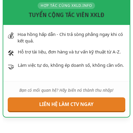
HỢP TÁC CÙNG XKLD.INFO
TUYỂN CỘNG TÁC VIÊN XKLĐ
💰
Hoa hồng hấp dẫn - Chi trả sòng phẳng ngay khi có
kết quả.
🛠️
Hỗ trợ tài liệu, đơn hàng và tư vấn kỹ thuật từ A-Z.
🤝
Làm việc tự do, không ép doanh số, không cần vốn.
Bạn có mối quan hệ? Hãy biến nó thành thu nhập!
LIÊN HỆ LÀM CTV NGAY