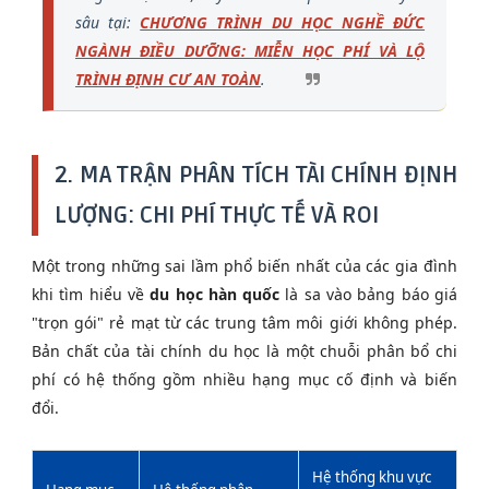
sâu tại:
CHƯƠNG TRÌNH DU HỌC NGHỀ ĐỨC
NGÀNH ĐIỀU DƯỠNG: MIỄN HỌC PHÍ VÀ LỘ
TRÌNH ĐỊNH CƯ AN TOÀN
.
2. MA TRẬN PHÂN TÍCH TÀI CHÍNH ĐỊNH
LƯỢNG: CHI PHÍ THỰC TẾ VÀ ROI
Một trong những sai lầm phổ biến nhất của các gia đình
khi tìm hiểu về
du học hàn quốc
là sa vào bảng báo giá
"trọn gói" rẻ mạt từ các trung tâm môi giới không phép.
Bản chất của tài chính du học là một chuỗi phân bổ chi
phí có hệ thống gồm nhiều hạng mục cố định và biến
đổi.
Hệ thống khu vực