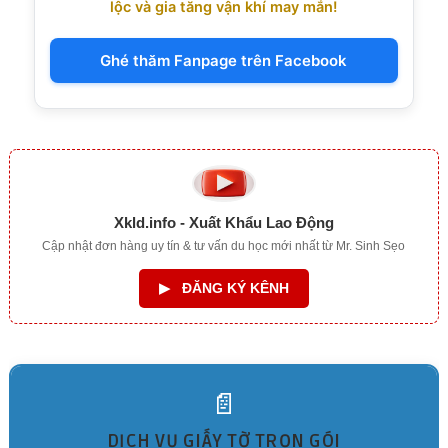
lộc và gia tăng vận khí may mắn!
Ghé thăm Fanpage trên Facebook
Xkld.info - Xuất Khẩu Lao Động
Cập nhật đơn hàng uy tín & tư vấn du học mới nhất từ Mr. Sinh Sẹo
▶
ĐĂNG KÝ KÊNH
📄
DỊCH VỤ GIẤY TỜ TRỌN GÓI