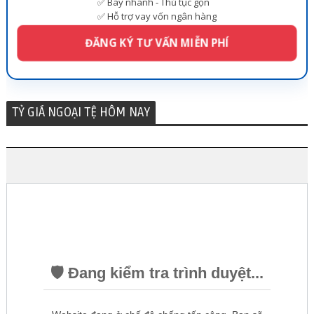
✅ Bay nhanh - Thủ tục gọn
✅ Hỗ trợ vay vốn ngân hàng
ĐĂNG KÝ TƯ VẤN MIỄN PHÍ
TỶ GIÁ NGOẠI TỆ HÔM NAY