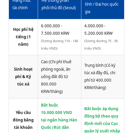
Hạng mục
Hệ thống phân
tỉnh / Đại học quốc
tài chính
phối thủ đô (Seoul)
gia
6.000.000 -
4.000.000 -
Học phí hệ
7.500.000 KRW
5.200.000 KRW
tiếng (1
(Tương đương 110 - 140
(Tương đương 75 - 95
năm)
triệu VND)
triệu VND)
Cao (Chi phí thuê
Trung bình (Có ký
Sinh hoạt
phòng ngoài, ăn
túc xá đầy đủ, chi
phí & Ký
uống đắt đỏ từ
phí từ 400.000
túc xá
800.000
KRW/tháng)
KRW/tháng)
Bắt buộc
Bắt buộc áp dụng
Yêu cầu
10.000.000 VND
đồng bộ theo quy
đóng băng
tại ngân hàng Hàn
định mới của Cục
tài khoản
Quốc (Rút dần
quản lý xuất nhập