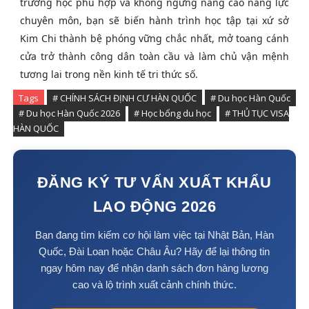
trường học phù hợp và không ngừng nâng cao năng lực
chuyên môn, bạn sẽ biến hành trình học tập tại xứ sở
Kim Chi thành bệ phóng vững chắc nhất, mở toang cánh
cửa trở thành công dân toàn cầu và làm chủ vận mệnh
tương lai trong nền kinh tế tri thức số.
Tags
# CHÍNH SÁCH ĐỊNH CƯ HÀN QUỐC
# Du học Hàn Quốc
# Du học Hàn Quốc 2026
# Học bổng du học
# THỦ TỤC VISA
HÀN QUỐC
ĐĂNG KÝ TƯ VẤN XUẤT KHẨU
LAO ĐỘNG 2026
Bạn đang tìm kiếm cơ hội làm việc tại Nhật Bản, Hàn
Quốc, Đài Loan hoặc Châu Âu? Hãy để lại thông tin
ngay hôm nay để nhận danh sách đơn hàng lương
cao và lộ trình xuất cảnh chính thức.