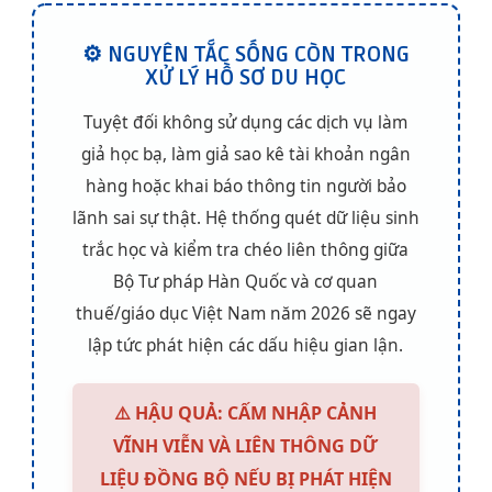
⚙️ NGUYÊN TẮC SỐNG CÒN TRONG
XỬ LÝ HỒ SƠ DU HỌC
Tuyệt đối không sử dụng các dịch vụ làm
giả học bạ, làm giả sao kê tài khoản ngân
hàng hoặc khai báo thông tin người bảo
lãnh sai sự thật. Hệ thống quét dữ liệu sinh
trắc học và kiểm tra chéo liên thông giữa
Bộ Tư pháp Hàn Quốc và cơ quan
thuế/giáo dục Việt Nam năm 2026 sẽ ngay
lập tức phát hiện các dấu hiệu gian lận.
⚠️ HẬU QUẢ: CẤM NHẬP CẢNH
VĨNH VIỄN VÀ LIÊN THÔNG DỮ
LIỆU ĐỒNG BỘ NẾU BỊ PHÁT HIỆN