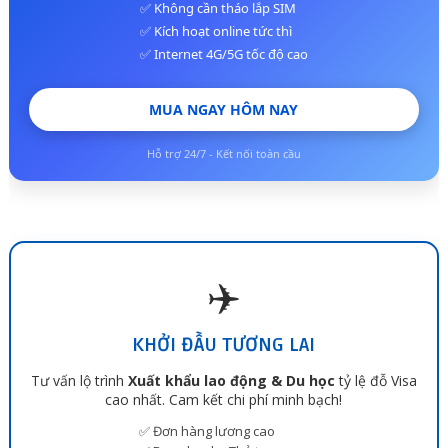
✅ Không cần tháo lắp SIM
✅ Kích hoạt online tức thì
✅ Internet 4G/5G tốc độ cao
MUA NGAY HÔM NAY
Hỗ trợ 24/7 - Kết nối toàn cầu
✈️
KHỞI ĐẦU TƯƠNG LAI
Tư vấn lộ trình
Xuất khẩu lao động & Du học
tỷ lệ đỗ Visa
cao nhất. Cam kết chi phí minh bạch!
✅ Đơn hàng lương cao