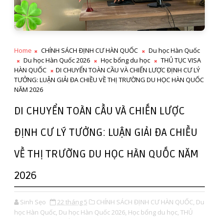
Home
CHÍNH SÁCH ĐỊNH CƯ HÀN QUỐC
Du học Hàn Quốc
Du học Hàn Quốc 2026
Học bổng du học
THỦ TỤC VISA
HÀN QUỐC
DI CHUYỂN TOÀN CẦU VÀ CHIẾN LƯỢC ĐỊNH CƯ LÝ
TƯỞNG: LUẬN GIẢI ĐA CHIỀU VỀ THỊ TRƯỜNG DU HỌC HÀN QUỐC
NĂM 2026
DI CHUYỂN TOÀN CẦU VÀ CHIẾN LƯỢC
ĐỊNH CƯ LÝ TƯỞNG: LUẬN GIẢI ĐA CHIỀU
VỀ THỊ TRƯỜNG DU HỌC HÀN QUỐC NĂM
2026
Sinh Sẹo
22 tháng 5
CHÍNH SÁCH ĐỊNH CƯ HÀN QUỐC,
Du
học Hàn Quốc,
Du học Hàn Quốc 2026,
Học bổng du học,
THỦ