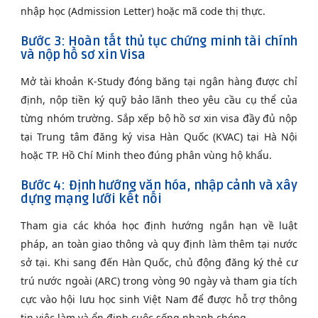
nhập học (Admission Letter) hoặc mã code thị thực.
Bước 3: Hoàn tất thủ tục chứng minh tài chính
và nộp hồ sơ xin Visa
Mở tài khoản K-Study đóng băng tại ngân hàng được chỉ
định, nộp tiền ký quỹ bảo lãnh theo yêu cầu cụ thể của
từng nhóm trường. Sắp xếp bộ hồ sơ xin visa đầy đủ nộp
tại Trung tâm đăng ký visa Hàn Quốc (KVAC) tại Hà Nội
hoặc TP. Hồ Chí Minh theo đúng phân vùng hộ khẩu.
Bước 4: Định hướng văn hóa, nhập cảnh và xây
dựng mạng lưới kết nối
Tham gia các khóa học định hướng ngắn hạn về luật
pháp, an toàn giao thông và quy định làm thêm tại nước
sở tại. Khi sang đến Hàn Quốc, chủ động đăng ký thẻ cư
trú nước ngoài (ARC) trong vòng 90 ngày và tham gia tích
cực vào hội lưu học sinh Việt Nam để được hỗ trợ thông
tin việc làm và ổn định cuộc sống nhanh chóng.