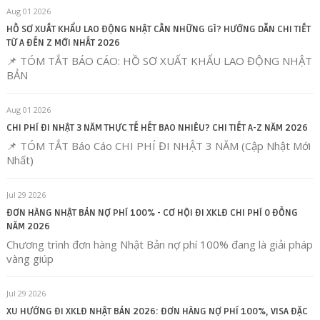
Aug 01 2026
HỒ SƠ XUẤT KHẨU LAO ĐỘNG NHẬT CẦN NHỮNG GÌ? HƯỚNG DẪN CHI TIẾT
TỪ A ĐẾN Z MỚI NHẤT 2026
📌 TÓM TẮT BÁO CÁO: HỒ SƠ XUẤT KHẨU LAO ĐỘNG NHẬT
BẢN
Aug 01 2026
CHI PHÍ ĐI NHẬT 3 NĂM THỰC TẾ HẾT BAO NHIÊU? CHI TIẾT A-Z NĂM 2026
📌 TÓM TẮT Báo Cáo CHI PHÍ ĐI NHẬT 3 NĂM (Cập Nhật Mới
Nhất)
Jul 29 2026
ĐƠN HÀNG NHẬT BẢN NỢ PHÍ 100% - CƠ HỘI ĐI XKLĐ CHI PHÍ 0 ĐỒNG
NĂM 2026
Chương trình đơn hàng Nhật Bản nợ phí 100% đang là giải pháp
vàng giúp
Jul 29 2026
XU HƯỚNG ĐI XKLĐ NHẬT BẢN 2026: ĐƠN HÀNG NỢ PHÍ 100%, VISA ĐẶC