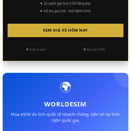
✦ So sánh giá hơn 200 hãng bay
✦ Hỗ trợ giữ chỗ - Đổi hành trình
XEM GIÁ VÉ HÔM NAY
🛡️ Xuất vé ngay
🛡️ Bảo mật 100%
🌍
WORLDESIM
Mua eSIM du lịch quốc tế nhanh chóng, tiện lợi tại hơn
190+ quốc gia.