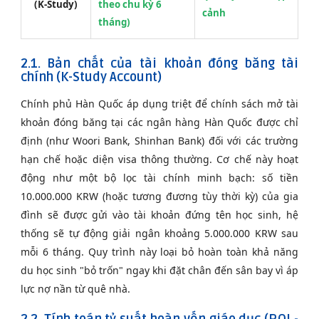
(K-Study)
theo chu kỳ 6
cảnh
tháng)
2.1. Bản chất của tài khoản đóng băng tài
chính (K-Study Account)
Chính phủ Hàn Quốc áp dụng triệt để chính sách mở tài
khoản đóng băng tại các ngân hàng Hàn Quốc được chỉ
định (như Woori Bank, Shinhan Bank) đối với các trường
hạn chế hoặc diện visa thông thường. Cơ chế này hoạt
động như một bộ lọc tài chính minh bạch: số tiền
10.000.000 KRW (hoặc tương đương tùy thời kỳ) của gia
đình sẽ được gửi vào tài khoản đứng tên học sinh, hệ
thống sẽ tự động giải ngân khoảng 5.000.000 KRW sau
mỗi 6 tháng. Quy trình này loại bỏ hoàn toàn khả năng
du học sinh "bỏ trốn" ngay khi đặt chân đến sân bay vì áp
lực nợ nần từ quê nhà.
2.2. Tính toán tỷ suất hoàn vốn giáo dục (ROI -