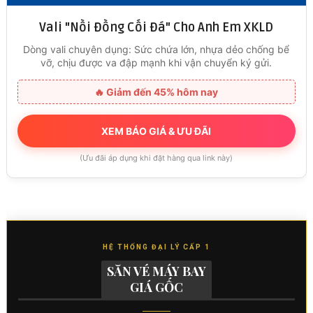
Vali "Nồi Đồng Cối Đá" Cho Anh Em XKLD
Dòng vali chuyên dụng: Sức chứa lớn, nhựa dẻo chống bể
vỡ, chịu được va đập mạnh khi vận chuyển ký gửi.
🔥 Giảm đến 45% hôm nay
XEM BÁO GIÁ & ƯU ĐÃI
(Ưu đãi áp dụng khi đặt hàng qua link này)
HỆ THỐNG ĐẠI LÝ CẤP 1
SĂN VÉ MÁY BAY
GIÁ GỐC