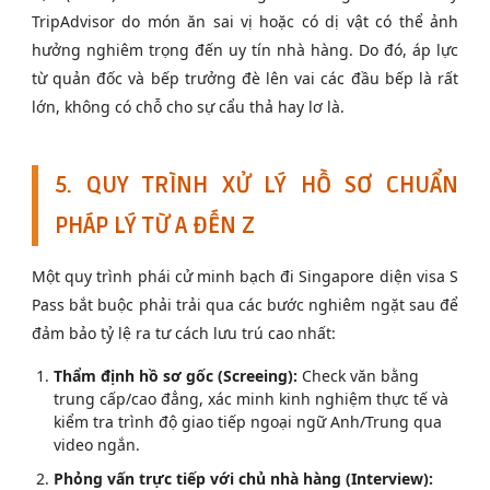
TripAdvisor do món ăn sai vị hoặc có dị vật có thể ảnh
hưởng nghiêm trọng đến uy tín nhà hàng. Do đó, áp lực
từ quản đốc và bếp trưởng đè lên vai các đầu bếp là rất
lớn, không có chỗ cho sự cẩu thả hay lơ là.
5. QUY TRÌNH XỬ LÝ HỒ SƠ CHUẨN
PHÁP LÝ TỪ A ĐẾN Z
Một quy trình phái cử minh bạch đi Singapore diện visa S
Pass bắt buộc phải trải qua các bước nghiêm ngặt sau để
đảm bảo tỷ lệ ra tư cách lưu trú cao nhất:
Thẩm định hồ sơ gốc (Screeing):
Check văn bằng
trung cấp/cao đẳng, xác minh kinh nghiệm thực tế và
kiểm tra trình độ giao tiếp ngoại ngữ Anh/Trung qua
video ngắn.
Phỏng vấn trực tiếp với chủ nhà hàng (Interview):