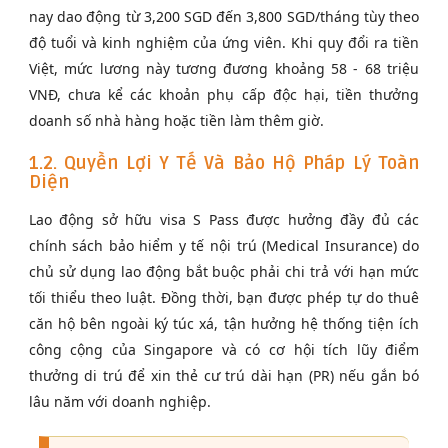
nay dao động từ 3,200 SGD đến 3,800 SGD/tháng tùy theo
độ tuổi và kinh nghiệm của ứng viên. Khi quy đổi ra tiền
Việt, mức lương này tương đương khoảng 58 - 68 triệu
VNĐ, chưa kể các khoản phụ cấp độc hại, tiền thưởng
doanh số nhà hàng hoặc tiền làm thêm giờ.
1.2. Quyền Lợi Y Tế Và Bảo Hộ Pháp Lý Toàn
Diện
Lao động sở hữu visa S Pass được hưởng đầy đủ các
chính sách bảo hiểm y tế nội trú (Medical Insurance) do
chủ sử dụng lao động bắt buộc phải chi trả với hạn mức
tối thiểu theo luật. Đồng thời, bạn được phép tự do thuê
căn hộ bên ngoài ký túc xá, tận hưởng hệ thống tiện ích
công cộng của Singapore và có cơ hội tích lũy điểm
thưởng di trú để xin thẻ cư trú dài hạn (PR) nếu gắn bó
lâu năm với doanh nghiệp.