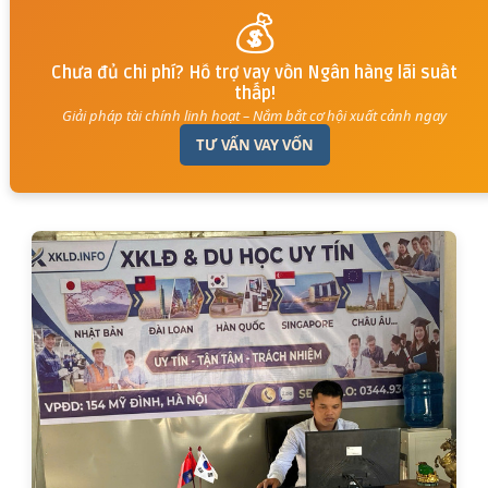
💰
Chưa đủ chi phí? Hỗ trợ vay vốn Ngân hàng lãi suất
thấp!
Giải pháp tài chính linh hoạt – Nắm bắt cơ hội xuất cảnh ngay
TƯ VẤN VAY VỐN