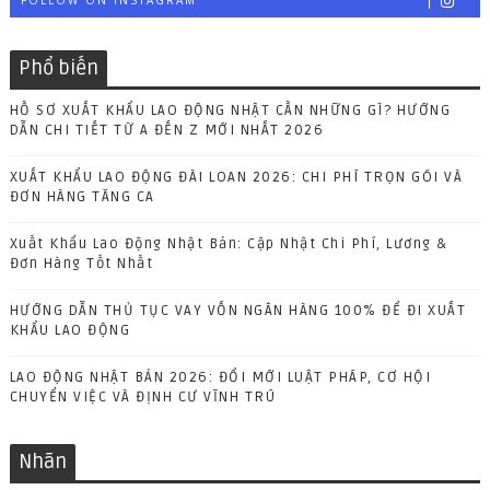
FOLLOW ON INSTAGRAM
Phổ biến
HỒ SƠ XUẤT KHẨU LAO ĐỘNG NHẬT CẦN NHỮNG GÌ? HƯỚNG
DẪN CHI TIẾT TỪ A ĐẾN Z MỚI NHẤT 2026
XUẤT KHẨU LAO ĐỘNG ĐÀI LOAN 2026: CHI PHÍ TRỌN GÓI VÀ
ĐƠN HÀNG TĂNG CA
Xuất Khẩu Lao Động Nhật Bản: Cập Nhật Chi Phí, Lương &
Đơn Hàng Tốt Nhất
HƯỚNG DẪN THỦ TỤC VAY VỐN NGÂN HÀNG 100% ĐỂ ĐI XUẤT
KHẨU LAO ĐỘNG
LAO ĐỘNG NHẬT BẢN 2026: ĐỔI MỚI LUẬT PHÁP, CƠ HỘI
CHUYỂN VIỆC VÀ ĐỊNH CƯ VĨNH TRÚ
Nhãn