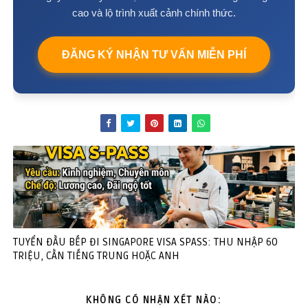
cao và lộ trình xuất cảnh chính thức.
ĐĂNG KÝ NHẬN TƯ VẤN MIỄN PHÍ
TUYỂN ĐẦU BẾP ĐI SINGAPORE VISA SPASS: THU NHẬP 60
TRIỆU, CẦN TIẾNG TRUNG HOẶC ANH
KHÔNG CÓ NHẬN XÉT NÀO: