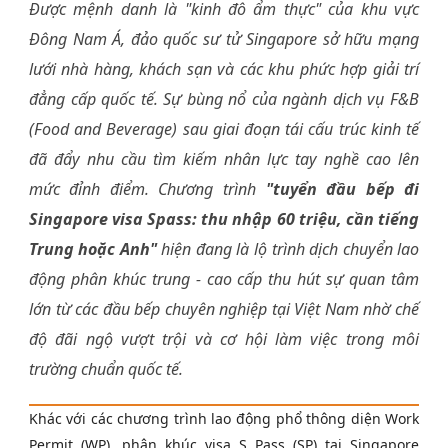
Được mệnh danh là "kinh đô ẩm thực" của khu vực
Đông Nam Á, đảo quốc sư tử Singapore sở hữu mạng
lưới nhà hàng, khách sạn và các khu phức hợp giải trí
đẳng cấp quốc tế. Sự bùng nổ của ngành dịch vụ F&B
(Food and Beverage) sau giai đoạn tái cấu trúc kinh tế
đã đẩy nhu cầu tìm kiếm nhân lực tay nghề cao lên
mức đỉnh điểm. Chương trình
"tuyển đầu bếp đi
Singapore visa Spass: thu nhập 60 triệu, cần tiếng
Trung hoặc Anh"
hiện đang là lộ trình dịch chuyển lao
động phân khúc trung - cao cấp thu hút sự quan tâm
lớn từ các đầu bếp chuyên nghiệp tại Việt Nam nhờ chế
độ đãi ngộ vượt trội và cơ hội làm việc trong môi
trường chuẩn quốc tế.
Khác với các chương trình lao động phổ thông diện Work
Permit (WP), phân khúc visa S Pass (SP) tại Singapore