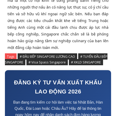
mà là một cơ hội kinh tế sòng phẳng dành riêng cho
những người thợ nấu ăn có năng lực thực sự, có ý chí cầu
tiến và sở hữu vũ khí ngoại ngữ sắc bén. Nếu bạn đáp
ứng được các tiêu chuẩn khắt khe về tiếng Trung hoặc
tiếng Anh cùng một cái đầu lạnh chịu được áp lực nhà
bếp công nghiệp, Singapore chắc chắn sẽ là bệ phóng
hoàn hảo giúp nâng tầm sự nghiệp culinary của bạn lên
một đẳng cấp hoàn toàn mới.
Tags
# ĐẦU BẾP SINGAPORE LƯƠNG CAO
# TUYỂN ĐẦU BẾP
SINGAPORE
# Visa Spass Singapore
# XKLD SINGAPORE
ĐĂNG KÝ TƯ VẤN XUẤT KHẨU
LAO ĐỘNG 2026
Bạn đang tìm kiếm cơ hội làm việc tại Nhật Bản, Hàn
Quốc, Đài Loan hoặc Châu Âu? Hãy để lại thông tin
ngay hôm nay để nhận danh sách đơn hàng lương