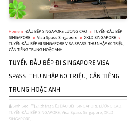
Home
ĐẦU BẾP SINGAPORE LƯƠNG CAO
TUYỂN ĐẦU BẾP
SINGAPORE
Visa Spass Singapore
XKLD SINGAPORE
TUYỂN ĐẦU BẾP ĐI SINGAPORE VISA SPASS: THU NHẬP 60 TRIỆU,
CẦN TIẾNG TRUNG HOẶC ANH
TUYỂN ĐẦU BẾP ĐI SINGAPORE VISA
SPASS: THU NHẬP 60 TRIỆU, CẦN TIẾNG
TRUNG HOẶC ANH
Sinh Sẹo
21 tháng 5
ĐẦU BẾP SINGAPORE LƯƠNG CAO,
TUYỂN ĐẦU BẾP SINGAPORE,
Visa Spass Singapore,
XKLD
SINGAPORE,