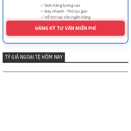
✅ Đơn hàng lương cao
✅ Bay nhanh - Thủ tục gọn
✅ Hỗ trợ vay vốn ngân hàng
ĐĂNG KÝ TƯ VẤN MIỄN PHÍ
TỶ GIÁ NGOẠI TỆ HÔM NAY