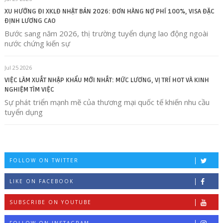
XU HƯỚNG ĐI XKLĐ NHẬT BẢN 2026: ĐƠN HÀNG NỢ PHÍ 100%, VISA ĐẶC
ĐỊNH LƯƠNG CAO
Bước sang năm 2026, thị trường tuyển dụng lao động ngoài
nước chứng kiến sự
Jul 25 2026
VIỆC LÀM XUẤT NHẬP KHẨU MỚI NHẤT: MỨC LƯƠNG, VỊ TRÍ HOT VÀ KINH
NGHIỆM TÌM VIỆC
Sự phát triển mạnh mẽ của thương mại quốc tế khiến nhu cầu
tuyển dụng
FOLLOW ON TWITTER
LIKE ON FACEBOOK
SUBSCRIBE ON YOUTUBE