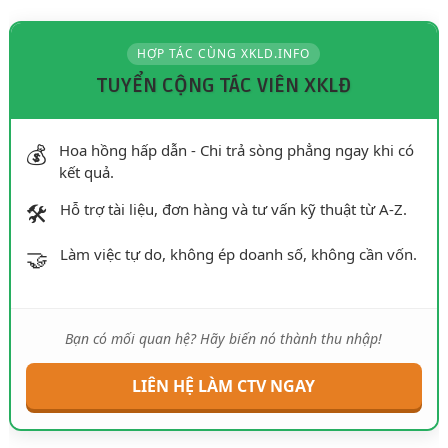
HỢP TÁC CÙNG XKLD.INFO
TUYỂN CỘNG TÁC VIÊN XKLĐ
💰
Hoa hồng hấp dẫn - Chi trả sòng phẳng ngay khi có
kết quả.
🛠️
Hỗ trợ tài liệu, đơn hàng và tư vấn kỹ thuật từ A-Z.
🤝
Làm việc tự do, không ép doanh số, không cần vốn.
Bạn có mối quan hệ? Hãy biến nó thành thu nhập!
LIÊN HỆ LÀM CTV NGAY