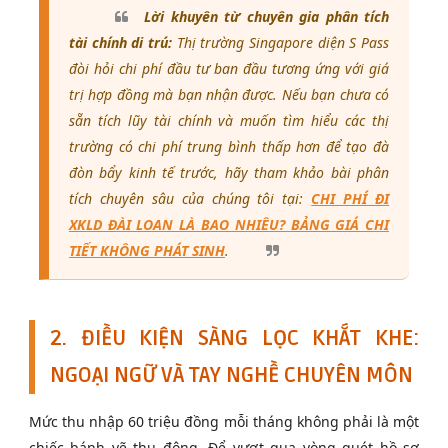
Lời khuyên từ chuyên gia phân tích
tài chính di trú:
Thị trường Singapore diện S Pass
đòi hỏi chi phí đầu tư ban đầu tương ứng với giá
trị hợp đồng mà bạn nhận được. Nếu bạn chưa có
sẵn tích lũy tài chính và muốn tìm hiểu các thị
trường có chi phí trung bình thấp hơn để tạo đà
đòn bẩy kinh tế trước, hãy tham khảo bài phân
tích chuyên sâu của chúng tôi tại:
CHI PHÍ ĐI
XKLD ĐÀI LOAN LÀ BAO NHIÊU? BẢNG GIÁ CHI
TIẾT KHÔNG PHÁT SINH
.
2. ĐIỀU KIỆN SÀNG LỌC KHẮT KHE:
NGOẠI NGỮ VÀ TAY NGHỀ CHUYÊN MÔN
Mức thu nhập 60 triệu đồng mỗi tháng không phải là một
chiếc bánh vẽ thụ động. Để vượt qua vòng quét hồ sơ