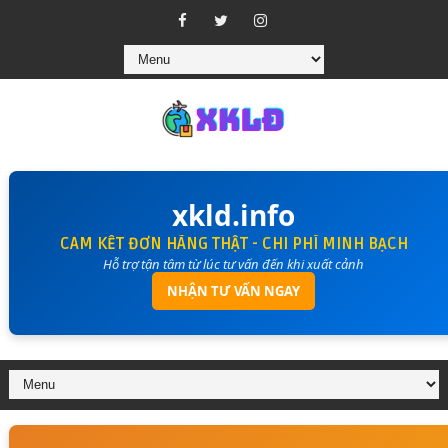
xkld.info
CAM KẾT ĐƠN HÀNG THẬT - CHI PHÍ MINH BẠCH
Hỗ trợ tận tâm từ lúc tư vấn đến khi xuất cảnh
NHẬN TƯ VẤN NGAY