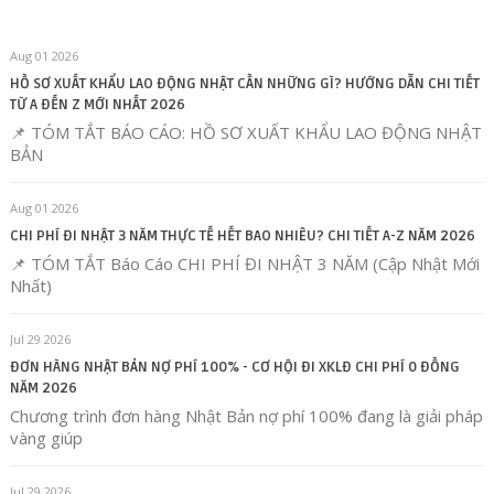
Aug 01 2026
HỒ SƠ XUẤT KHẨU LAO ĐỘNG NHẬT CẦN NHỮNG GÌ? HƯỚNG DẪN CHI TIẾT
TỪ A ĐẾN Z MỚI NHẤT 2026
📌 TÓM TẮT BÁO CÁO: HỒ SƠ XUẤT KHẨU LAO ĐỘNG NHẬT
BẢN
Aug 01 2026
CHI PHÍ ĐI NHẬT 3 NĂM THỰC TẾ HẾT BAO NHIÊU? CHI TIẾT A-Z NĂM 2026
📌 TÓM TẮT Báo Cáo CHI PHÍ ĐI NHẬT 3 NĂM (Cập Nhật Mới
Nhất)
Jul 29 2026
ĐƠN HÀNG NHẬT BẢN NỢ PHÍ 100% - CƠ HỘI ĐI XKLĐ CHI PHÍ 0 ĐỒNG
NĂM 2026
Chương trình đơn hàng Nhật Bản nợ phí 100% đang là giải pháp
vàng giúp
Jul 29 2026