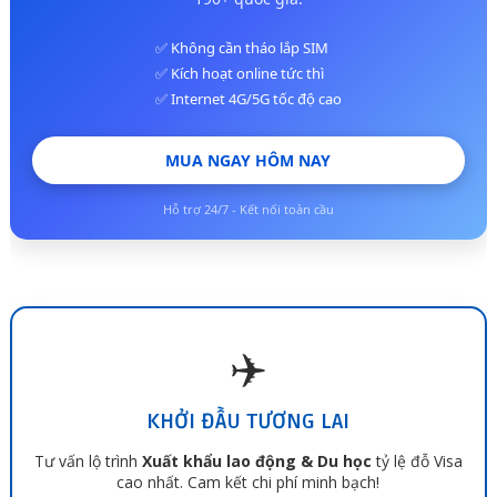
✅ Không cần tháo lắp SIM
✅ Kích hoạt online tức thì
✅ Internet 4G/5G tốc độ cao
MUA NGAY HÔM NAY
Hỗ trợ 24/7 - Kết nối toàn cầu
✈️
KHỞI ĐẦU TƯƠNG LAI
Tư vấn lộ trình
Xuất khẩu lao động & Du học
tỷ lệ đỗ Visa
cao nhất. Cam kết chi phí minh bạch!