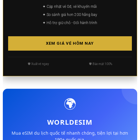
✦ Cập nhật vé 0đ, vé khuyến mãi
✦ So sánh giá hơn 200 hãng bay
✦ Hỗ trợ giữ chỗ - Đổi hành trình
XEM GIÁ VÉ HÔM NAY
🛡️ Xuất vé ngay
🛡️ Bảo mật 100%
🌍
WORLDESIM
Mua eSIM du lịch quốc tế nhanh chóng, tiện lợi tại hơn
190+ quốc gia.