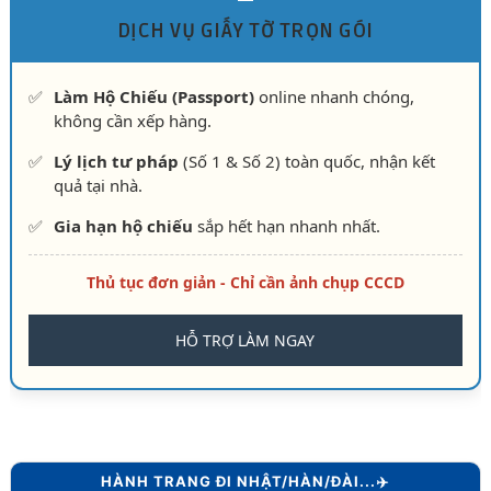
DỊCH VỤ GIẤY TỜ TRỌN GÓI
✅
Làm Hộ Chiếu (Passport)
online nhanh chóng,
không cần xếp hàng.
✅
Lý lịch tư pháp
(Số 1 & Số 2) toàn quốc, nhận kết
quả tại nhà.
✅
Gia hạn hộ chiếu
sắp hết hạn nhanh nhất.
Thủ tục đơn giản - Chỉ cần ảnh chụp CCCD
HỖ TRỢ LÀM NGAY
HÀNH TRANG ĐI NHẬT/HÀN/ĐÀI...✈️