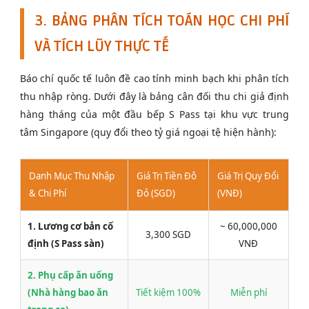
3. BẢNG PHÂN TÍCH TOÁN HỌC CHI PHÍ
VÀ TÍCH LŨY THỰC TẾ
Báo chí quốc tế luôn đề cao tính minh bạch khi phân tích
thu nhập ròng. Dưới đây là bảng cân đối thu chi giả định
hàng tháng của một đầu bếp S Pass tại khu vực trung
tâm Singapore (quy đổi theo tỷ giá ngoại tệ hiện hành):
Danh Mục Thu Nhập
Giá Trị Tiền Đô
Giá Trị Quy Đổi
& Chi Phí
Đỏ (SGD)
(VNĐ)
1. Lương cơ bản cố
~ 60,000,000
3,300 SGD
định (S Pass sàn)
VNĐ
2. Phụ cấp ăn uống
(Nhà hàng bao ăn
Tiết kiệm 100%
Miễn phí