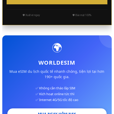
🛡️ Xuất vé ngay
🛡️ Bảo mật 100%
🌍
WORLDESIM
Mua eSIM du lịch quốc tế nhanh chóng, tiện lợi tại hơn
190+ quốc gia.
✅ Không cần tháo lắp SIM
✅ Kích hoạt online tức thì
✅ Internet 4G/5G tốc độ cao
MUA NGAY HÔM NAY