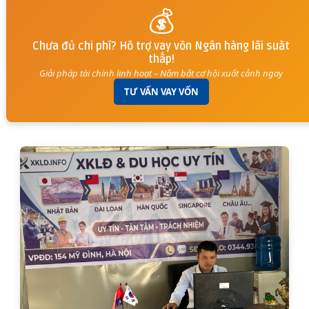
💰
Chưa đủ chi phí? Hỗ trợ vay vốn Ngân hàng lãi suất
thấp!
Giải pháp tài chính linh hoạt – Nắm bắt cơ hội xuất cảnh ngay
TƯ VẤN VAY VỐN