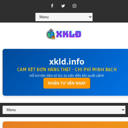
xkld.info
CAM KẾT ĐƠN HÀNG THẬT - CHI PHÍ MINH BẠCH
Hỗ trợ tận tâm từ lúc tư vấn đến khi xuất cảnh
NHẬN TƯ VẤN NGAY