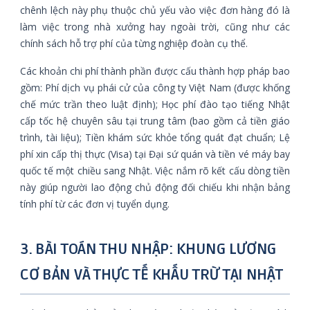
chênh lệch này phụ thuộc chủ yếu vào việc đơn hàng đó là
làm việc trong nhà xưởng hay ngoài trời, cũng như các
chính sách hỗ trợ phí của từng nghiệp đoàn cụ thể.
Các khoản chi phí thành phần được cấu thành hợp pháp bao
gồm: Phí dịch vụ phái cử của công ty Việt Nam (được khống
chế mức trần theo luật định); Học phí đào tạo tiếng Nhật
cấp tốc hệ chuyên sâu tại trung tâm (bao gồm cả tiền giáo
trình, tài liệu); Tiền khám sức khỏe tổng quát đạt chuẩn; Lệ
phí xin cấp thị thực (Visa) tại Đại sứ quán và tiền vé máy bay
quốc tế một chiều sang Nhật. Việc nắm rõ kết cấu dòng tiền
này giúp người lao động chủ động đối chiếu khi nhận bảng
tính phí từ các đơn vị tuyển dụng.
3. BÀI TOÁN THU NHẬP: KHUNG LƯƠNG
CƠ BẢN VÀ THỰC TẾ KHẤU TRỪ TẠI NHẬT