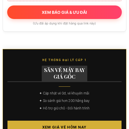
XEM BÁO GIÁ & ƯU ĐÃI
(Ưu đãi áp dụng khi đặt hàng qua link này)
HỆ THỐNG ĐẠI LÝ CẤP 1
SĂN VÉ MÁY BAY
GIÁ GỐC
✦ Cập nhật vé 0đ, vé khuyến mãi
✦ So sánh giá hơn 200 hãng bay
✦ Hỗ trợ giữ chỗ - Đổi hành trình
XEM GIÁ VÉ HÔM NAY