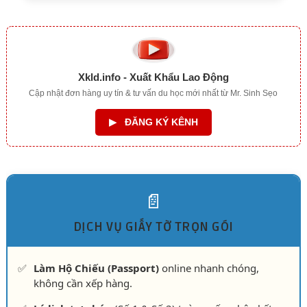
Xkld.info - Xuất Khẩu Lao Động
Cập nhật đơn hàng uy tín & tư vấn du học mới nhất từ Mr. Sinh Sẹo
▶
ĐĂNG KÝ KÊNH
📄
DỊCH VỤ GIẤY TỜ TRỌN GÓI
✅
Làm Hộ Chiếu (Passport)
online nhanh chóng,
không cần xếp hàng.