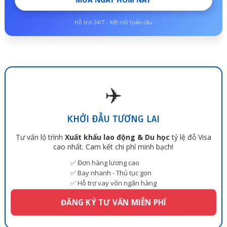
Hỗ trợ 24/7 - Kết nối toàn cầu
✈️
KHỞI ĐẦU TƯƠNG LAI
Tư vấn lộ trình
Xuất khẩu lao động & Du học
tỷ lệ đỗ Visa
cao nhất. Cam kết chi phí minh bạch!
✅ Đơn hàng lương cao
✅ Bay nhanh - Thủ tục gọn
✅ Hỗ trợ vay vốn ngân hàng
ĐĂNG KÝ TƯ VẤN MIỄN PHÍ