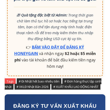
🎁
Quà tặng đặc biệt từ Admin:
Trong thời gian
chờ làm thủ tục hồ sơ hoặc học tiếng tại trung
tâm, bạn có thể tận dụng máy tính hoặc điện
thoại rảnh rỗi để treo máy kiếm thêm thu nhập
thụ động bằng USD cực kỳ uy tín.
👉
BẤM VÀO ĐÂY ĐỂ ĐĂNG KÝ
HONEYGAIN
và nhận ngay
$2 hoặc $5 miễn
phí
vào tài khoản để bắt đầu kiếm tiền ngay
hôm nay!
Tags
# Đi Nhật hết bao nhiêu tiền
# Đơn hàng thực tập sinh
Nhật
# XKLĐ Nhật Bản 2026
# XUẤT KHẨU LAO ĐỘNG NHẬT
ĐĂNG KÝ TƯ VẤN XUẤT KHẨU