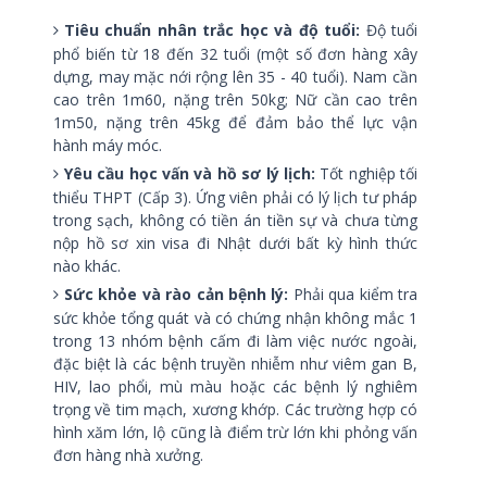
Tiêu chuẩn nhân trắc học và độ tuổi:
Độ tuổi
phổ biến từ 18 đến 32 tuổi (một số đơn hàng xây
dựng, may mặc nới rộng lên 35 - 40 tuổi). Nam cần
cao trên 1m60, nặng trên 50kg; Nữ cần cao trên
1m50, nặng trên 45kg để đảm bảo thể lực vận
hành máy móc.
Yêu cầu học vấn và hồ sơ lý lịch:
Tốt nghiệp tối
thiểu THPT (Cấp 3). Ứng viên phải có lý lịch tư pháp
trong sạch, không có tiền án tiền sự và chưa từng
nộp hồ sơ xin visa đi Nhật dưới bất kỳ hình thức
nào khác.
Sức khỏe và rào cản bệnh lý:
Phải qua kiểm tra
sức khỏe tổng quát và có chứng nhận không mắc 1
trong 13 nhóm bệnh cấm đi làm việc nước ngoài,
đặc biệt là các bệnh truyền nhiễm như viêm gan B,
HIV, lao phổi, mù màu hoặc các bệnh lý nghiêm
trọng về tim mạch, xương khớp. Các trường hợp có
hình xăm lớn, lộ cũng là điểm trừ lớn khi phỏng vấn
đơn hàng nhà xưởng.