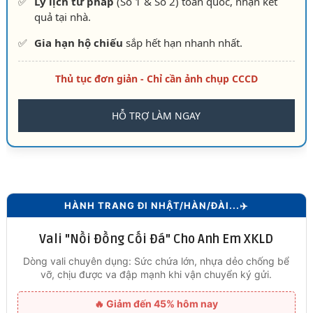
✅
Lý lịch tư pháp
(Số 1 & Số 2) toàn quốc, nhận kết
quả tại nhà.
✅
Gia hạn hộ chiếu
sắp hết hạn nhanh nhất.
Thủ tục đơn giản - Chỉ cần ảnh chụp CCCD
HỖ TRỢ LÀM NGAY
HÀNH TRANG ĐI NHẬT/HÀN/ĐÀI...✈️
Vali "Nồi Đồng Cối Đá" Cho Anh Em XKLD
Dòng vali chuyên dụng: Sức chứa lớn, nhựa dẻo chống bể
vỡ, chịu được va đập mạnh khi vận chuyển ký gửi.
🔥 Giảm đến 45% hôm nay