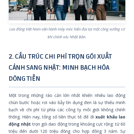
Lao động Việt Nam vận hành máy móc hiện đại tại một công xưởng cơ
khí chính xác Nhật Bản.
2. CẤU TRÚC CHI PHÍ TRỌN GÓI XUẤT
CẢNH SANG NHẬT: MINH BẠCH HÓA
DÒNG TIỀN
Một trong những rào cản lớn nhất khiến nhiều lao động
chùn bước hoặc rơi vào bẫy tín dụng đen là sự thiếu minh
bạch về chi phí từ phía các công ty môi giới không chính
thống. Hiện nay, tổng số tiền thực tế để đi
xuất khẩu lao
động nhật
trọn gói dao động trong khoảng cực rộng: từ 60
triệu đến dưới 120 triệu đồng cho hợp đồng 3 năm. Sự