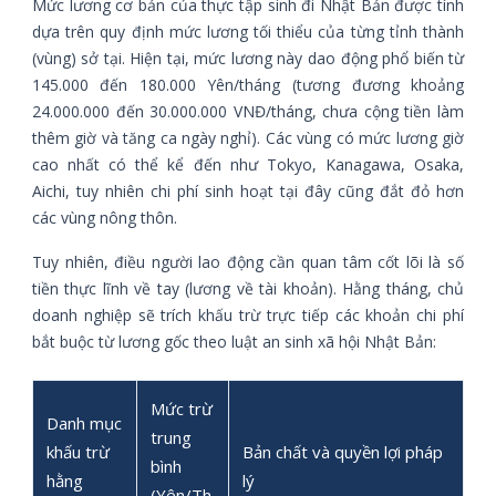
Mức lương cơ bản của thực tập sinh đi Nhật Bản được tính
dựa trên quy định mức lương tối thiểu của từng tỉnh thành
(vùng) sở tại. Hiện tại, mức lương này dao động phổ biến từ
145.000 đến 180.000 Yên/tháng (tương đương khoảng
24.000.000 đến 30.000.000 VNĐ/tháng, chưa cộng tiền làm
thêm giờ và tăng ca ngày nghỉ). Các vùng có mức lương giờ
cao nhất có thể kể đến như Tokyo, Kanagawa, Osaka,
Aichi, tuy nhiên chi phí sinh hoạt tại đây cũng đắt đỏ hơn
các vùng nông thôn.
Tuy nhiên, điều người lao động cần quan tâm cốt lõi là số
tiền thực lĩnh về tay (lương về tài khoản). Hằng tháng, chủ
doanh nghiệp sẽ trích khấu trừ trực tiếp các khoản chi phí
bắt buộc từ lương gốc theo luật an sinh xã hội Nhật Bản:
Mức trừ
Danh mục
trung
khấu trừ
Bản chất và quyền lợi pháp
bình
hằng
lý
(Yên/Th