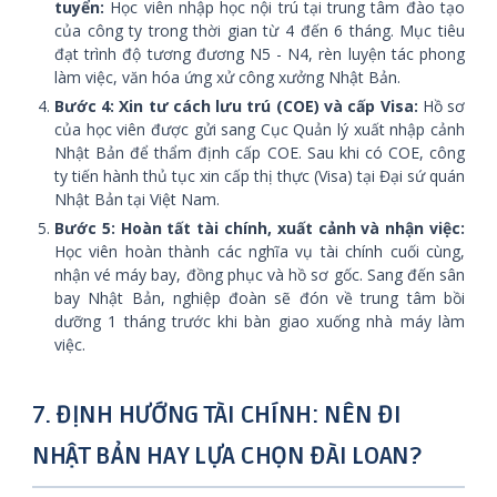
tuyển:
Học viên nhập học nội trú tại trung tâm đào tạo
của công ty trong thời gian từ 4 đến 6 tháng. Mục tiêu
đạt trình độ tương đương N5 - N4, rèn luyện tác phong
làm việc, văn hóa ứng xử công xưởng Nhật Bản.
Bước 4: Xin tư cách lưu trú (COE) và cấp Visa:
Hồ sơ
của học viên được gửi sang Cục Quản lý xuất nhập cảnh
Nhật Bản để thẩm định cấp COE. Sau khi có COE, công
ty tiến hành thủ tục xin cấp thị thực (Visa) tại Đại sứ quán
Nhật Bản tại Việt Nam.
Bước 5: Hoàn tất tài chính, xuất cảnh và nhận việc:
Học viên hoàn thành các nghĩa vụ tài chính cuối cùng,
nhận vé máy bay, đồng phục và hồ sơ gốc. Sang đến sân
bay Nhật Bản, nghiệp đoàn sẽ đón về trung tâm bồi
dưỡng 1 tháng trước khi bàn giao xuống nhà máy làm
việc.
7. ĐỊNH HƯỚNG TÀI CHÍNH: NÊN ĐI
NHẬT BẢN HAY LỰA CHỌN ĐÀI LOAN?