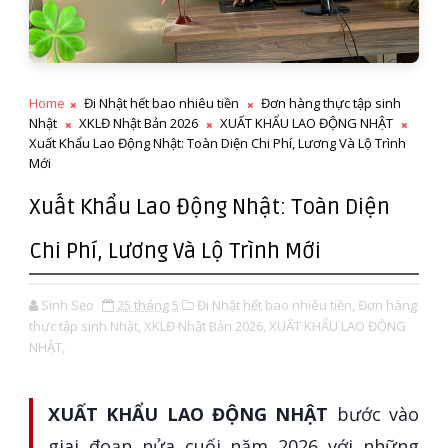
Home
Đi Nhật hết bao nhiêu tiền
Đơn hàng thực tập sinh
Nhật
XKLĐ Nhật Bản 2026
XUẤT KHẨU LAO ĐỘNG NHẬT
Xuất Khẩu Lao Động Nhật: Toàn Diện Chi Phí, Lương Và Lộ Trình
Mới
Xuất Khẩu Lao Động Nhật: Toàn Diện
Chi Phí, Lương Và Lộ Trình Mới
Sinh Sẹo
25 tháng 5
Đi Nhật hết bao nhiêu tiền,
Đơn hàng
thực tập sinh Nhật,
XKLĐ Nhật Bản 2026,
XUẤT KHẨU LAO ĐỘNG
NHẬT,
XUẤT KHẨU LAO ĐỘNG NHẬT
bước vào
giai đoạn nửa cuối năm 2026 với những