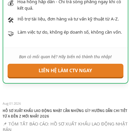
💰
Hoa hồng hấp dẫn - Chi trả sòng phẳng ngay khi có
kết quả.
🛠️
Hỗ trợ tài liệu, đơn hàng và tư vấn kỹ thuật từ A-Z.
🤝
Làm việc tự do, không ép doanh số, không cần vốn.
Bạn có mối quan hệ? Hãy biến nó thành thu nhập!
LIÊN HỆ LÀM CTV NGAY
Aug 01 2026
HỒ SƠ XUẤT KHẨU LAO ĐỘNG NHẬT CẦN NHỮNG GÌ? HƯỚNG DẪN CHI TIẾT
TỪ A ĐẾN Z MỚI NHẤT 2026
📌 TÓM TẮT BÁO CÁO: HỒ SƠ XUẤT KHẨU LAO ĐỘNG NHẬT
BẢN