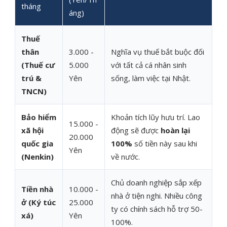
tháng
áng)
Thuế
thân
3.000 -
Nghĩa vụ thuế bắt buộc đối
(Thuế cư
5.000
với tất cả cá nhân sinh
trú &
Yên
sống, làm việc tại Nhật.
TNCN)
Bảo hiểm
Khoản tích lũy hưu trí. Lao
15.000 -
xã hội
động sẽ được
hoàn lại
20.000
quốc gia
100%
số tiền này sau khi
Yên
(Nenkin)
về nước.
Chủ doanh nghiệp sắp xếp
Tiền nhà
10.000 -
nhà ở tiện nghi. Nhiều công
ở (Ký túc
25.000
ty có chính sách hỗ trợ 50-
xá)
Yên
100%.