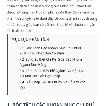
chính sách tiếp nhận lao động của Chính phủ Nhật Bản
được nới lỏng, cấu trúc chi phí này đã thay đổi ra sao? Bài
phân tích chuyên sâu dưới đây sẽ bóc tách minh bạch từng
khoản mục, giúp bạn có cái nhìn thực tế và chuẩn bị ngân
sách tối ưu nhất.
MỤC LỤC PHÂN TÍCH
1. Bóc Tách Các Khoản Mục Chi Phí Đi
Xuất Khẩu Nhật Bản Cố Định
2. Sự Khác Biệt Chi Phí Giữa Các Nhóm
Ngành Đơn Hàng
3. Cảnh Báo "Bẫy Phí Ngầm" Và Hệ Lụy
Từ Môi Giới Bất Hợp Pháp
4. Giải Pháp Tối Ưu Chi Phí Và Hỗ Trợ Vốn
Vay
1. BÓC TÁCH CÁC KHOẢN MỤC CHI PHÍ