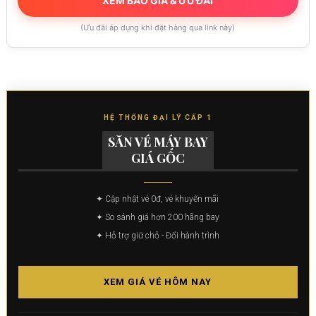
XEM BÁO GIÁ & ƯU ĐÃI
(Ưu đãi áp dụng khi đặt hàng qua link này)
HỆ THỐNG ĐẠI LÝ CẤP 1
SĂN VÉ MÁY BAY
GIÁ GỐC
✦ Cập nhật vé 0đ, vé khuyến mãi
✦ So sánh giá hơn 200 hãng bay
✦ Hỗ trợ giữ chỗ - Đổi hành trình
XEM GIÁ VÉ HÔM NAY