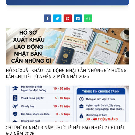
HỒ SƠ XUẤT KHẨU LAO ĐỘNG NHẬT CẦN NHỮNG GÌ? HƯỚNG
DẪN CHI TIẾT TỪ A ĐẾN Z MỚI NHẤT 2026
CHI PHÍ ĐI NHẬT 3 NĂM THỰC TẾ HẾT BAO NHIÊU? CHI TIẾT
A-Z NĂM 2026