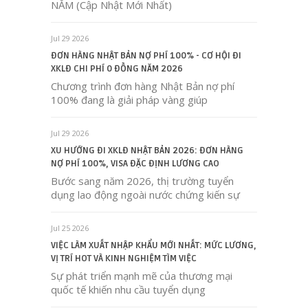
NĂM (Cập Nhật Mới Nhất)
Jul 29 2026
ĐƠN HÀNG NHẬT BẢN NỢ PHÍ 100% - CƠ HỘI ĐI
XKLĐ CHI PHÍ 0 ĐỒNG NĂM 2026
Chương trình đơn hàng Nhật Bản nợ phí
100% đang là giải pháp vàng giúp
Jul 29 2026
XU HƯỚNG ĐI XKLĐ NHẬT BẢN 2026: ĐƠN HÀNG
NỢ PHÍ 100%, VISA ĐẶC ĐỊNH LƯƠNG CAO
Bước sang năm 2026, thị trường tuyển
dụng lao động ngoài nước chứng kiến sự
Jul 25 2026
VIỆC LÀM XUẤT NHẬP KHẨU MỚI NHẤT: MỨC LƯƠNG,
VỊ TRÍ HOT VÀ KINH NGHIỆM TÌM VIỆC
Sự phát triển mạnh mẽ của thương mại
quốc tế khiến nhu cầu tuyển dụng