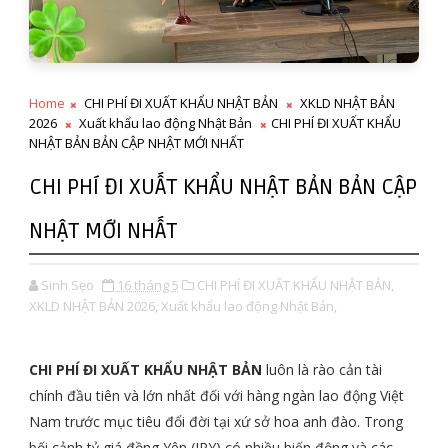
Home
CHI PHÍ ĐI XUẤT KHẨU NHẬT BẢN
XKLD NHẬT BẢN
2026
Xuất khẩu lao động Nhật Bản
CHI PHÍ ĐI XUẤT KHẨU
NHẬT BẢN BẢN CẬP NHẬT MỚI NHẤT
CHI PHÍ ĐI XUẤT KHẨU NHẬT BẢN BẢN CẬP
NHẬT MỚI NHẤT
Sinh Sẹo
16 tháng 5
CHI PHÍ ĐI XUẤT KHẨU NHẬT BẢN,
XKLD NHẬT BẢN 2026,
Xuất khẩu lao động Nhật Bản,
CHI PHÍ ĐI XUẤT KHẨU NHẬT BẢN
luôn là rào cản tài
chính đầu tiên và lớn nhất đối với hàng ngàn lao động Việt
Nam trước mục tiêu đổi đời tại xứ sở hoa anh đào. Trong
bối cảnh tỷ giá đồng Yên (JPY) có nhiều biến động và các