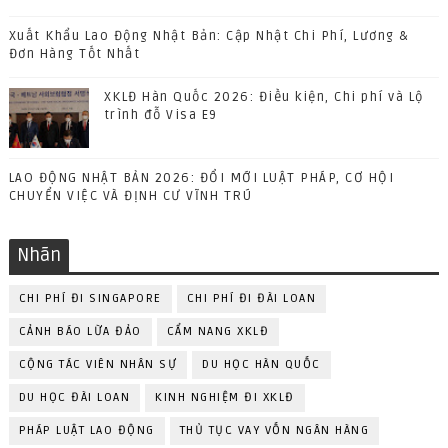
Xuất Khẩu Lao Động Nhật Bản: Cập Nhật Chi Phí, Lương &
Đơn Hàng Tốt Nhất
XKLĐ Hàn Quốc 2026: Điều kiện, Chi phí và Lộ
trình đỗ Visa E9
LAO ĐỘNG NHẬT BẢN 2026: ĐỔI MỚI LUẬT PHÁP, CƠ HỘI
CHUYỂN VIỆC VÀ ĐỊNH CƯ VĨNH TRÚ
Nhãn
CHI PHÍ ĐI SINGAPORE
CHI PHÍ ĐI ĐÀI LOAN
CẢNH BÁO LỪA ĐẢO
CẨM NANG XKLĐ
CỘNG TÁC VIÊN NHÂN SỰ
DU HỌC HÀN QUỐC
DU HỌC ĐÀI LOAN
KINH NGHIỆM ĐI XKLĐ
PHÁP LUẬT LAO ĐỘNG
THỦ TỤC VAY VỐN NGÂN HÀNG