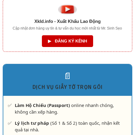
Xkld.info - Xuất Khẩu Lao Động
Cập nhật đơn hàng uy tín & tư vấn du học mới nhất từ Mr. Sinh Sẹo
▶
ĐĂNG KÝ KÊNH
📄
DỊCH VỤ GIẤY TỜ TRỌN GÓI
✅
Làm Hộ Chiếu (Passport)
online nhanh chóng,
không cần xếp hàng.
✅
Lý lịch tư pháp
(Số 1 & Số 2) toàn quốc, nhận kết
quả tại nhà.