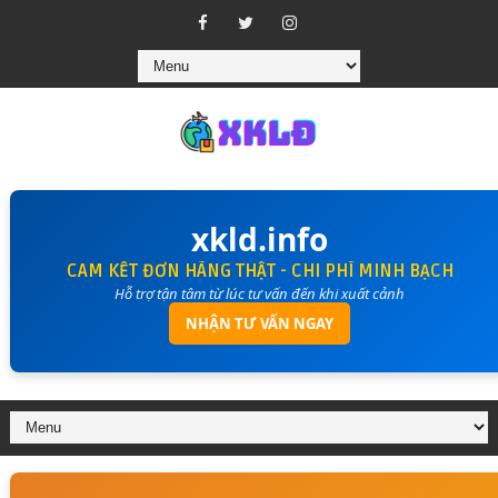
xkld.info
CAM KẾT ĐƠN HÀNG THẬT - CHI PHÍ MINH BẠCH
Hỗ trợ tận tâm từ lúc tư vấn đến khi xuất cảnh
NHẬN TƯ VẤN NGAY