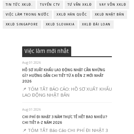
TIN TỨC XKLĐ.
TUYỂN CTV
TƯ VẤN XKLĐ
VAY VỐN XKLĐ
VIỆC LÀM TRONG NƯỚC
XKLĐ HÀN QUỐC
XKLĐ NHẬT BẢN
XKLĐ SINGAPORE
XKLĐ SLOVAKIA
XKLĐ ĐÀI LOAN
Việc làm mới nhất
Aug 01 2026
HỒ SƠ XUẤT KHẨU LAO ĐỘNG NHẬT CẦN NHỮNG
GÌ? HƯỚNG DẪN CHI TIẾT TỪ A ĐẾN Z MỚI NHẤT
2026
📌 TÓM TẮT BÁO CÁO: HỒ SƠ XUẤT KHẨU
LAO ĐỘNG NHẬT BẢN
Aug 01 2026
CHI PHÍ ĐI NHẬT 3 NĂM THỰC TẾ HẾT BAO NHIÊU?
CHI TIẾT A-Z NĂM 2026
📌 TÓM TẮT Báo Cáo CHI PHÍ ĐI NHẬT 3