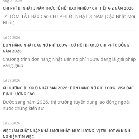
Aug 01 2026
CHI PHÍ ĐI NHẬT 3 NĂM THỰC TẾ HẾT BAO NHIÊU? CHI TIẾT A-Z NĂM 2026
📌 TÓM TẮT Báo Cáo CHI PHÍ ĐI NHẬT 3 NĂM (Cập Nhật Mới
Nhất)
Jul 29 2026
ĐƠN HÀNG NHẬT BẢN NỢ PHÍ 100% - CƠ HỘI ĐI XKLĐ CHI PHÍ 0 ĐỒNG
NĂM 2026
Chương trình đơn hàng Nhật Bản nợ phí 100% đang là giải pháp
vàng giúp
Jul 29 2026
XU HƯỚNG ĐI XKLĐ NHẬT BẢN 2026: ĐƠN HÀNG NỢ PHÍ 100%, VISA ĐẶC
ĐỊNH LƯƠNG CAO
Bước sang năm 2026, thị trường tuyển dụng lao động ngoài
nước chứng kiến sự
Jul 25 2026
VIỆC LÀM XUẤT NHẬP KHẨU MỚI NHẤT: MỨC LƯƠNG, VỊ TRÍ HOT VÀ KINH
NGHIỆM TÌM VIỆC