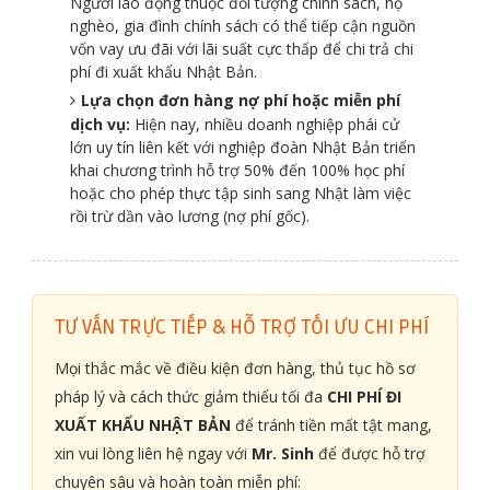
Người lao động thuộc đối tượng chính sách, hộ
nghèo, gia đình chính sách có thể tiếp cận nguồn
vốn vay ưu đãi với lãi suất cực thấp để chi trả chi
phí đi xuất khẩu Nhật Bản.
Lựa chọn đơn hàng nợ phí hoặc miễn phí
dịch vụ:
Hiện nay, nhiều doanh nghiệp phái cử
lớn uy tín liên kết với nghiệp đoàn Nhật Bản triển
khai chương trình hỗ trợ 50% đến 100% học phí
hoặc cho phép thực tập sinh sang Nhật làm việc
rồi trừ dần vào lương (nợ phí gốc).
TƯ VẤN TRỰC TIẾP & HỖ TRỢ TỐI ƯU CHI PHÍ
Mọi thắc mắc về điều kiện đơn hàng, thủ tục hồ sơ
pháp lý và cách thức giảm thiểu tối đa
CHI PHÍ ĐI
XUẤT KHẨU NHẬT BẢN
để tránh tiền mất tật mang,
xin vui lòng liên hệ ngay với
Mr. Sinh
để được hỗ trợ
chuyên sâu và hoàn toàn miễn phí: