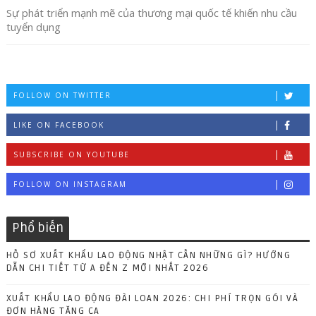
Sự phát triển mạnh mẽ của thương mại quốc tế khiến nhu cầu
tuyển dụng
FOLLOW ON TWITTER
LIKE ON FACEBOOK
SUBSCRIBE ON YOUTUBE
FOLLOW ON INSTAGRAM
Phổ biến
HỒ SƠ XUẤT KHẨU LAO ĐỘNG NHẬT CẦN NHỮNG GÌ? HƯỚNG
DẪN CHI TIẾT TỪ A ĐẾN Z MỚI NHẤT 2026
XUẤT KHẨU LAO ĐỘNG ĐÀI LOAN 2026: CHI PHÍ TRỌN GÓI VÀ
ĐƠN HÀNG TĂNG CA