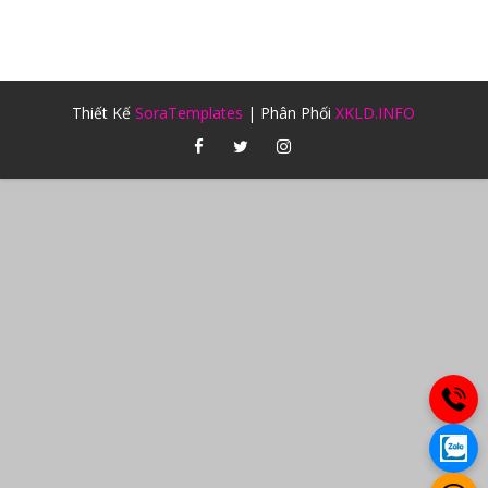
Thiết Kế
SoraTemplates
| Phân Phối
XKLD.INFO