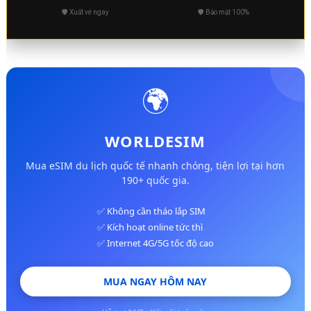
🛡️ Xuất vé ngay
🛡️ Bảo mật 100%
🌍
WORLDESIM
Mua eSIM du lịch quốc tế nhanh chóng, tiện lợi tại hơn
190+ quốc gia.
✅ Không cần tháo lắp SIM
✅ Kích hoạt online tức thì
✅ Internet 4G/5G tốc độ cao
MUA NGAY HÔM NAY