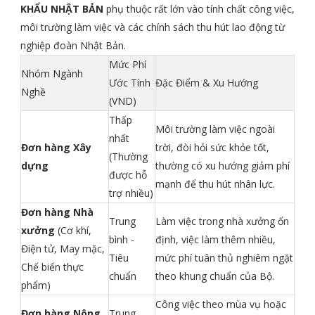
KHẨU NHẬT BẢN
phụ thuộc rất lớn vào tính chất công việc,
môi trường làm việc và các chính sách thu hút lao động từ
nghiệp đoàn Nhật Bản.
Mức Phí
Nhóm Ngành
Ước Tính
Đặc Điểm & Xu Hướng
Nghề
(VND)
Thấp
Môi trường làm việc ngoài
nhất
Đơn hàng Xây
trời, đòi hỏi sức khỏe tốt,
(Thường
dựng
thường có xu hướng giảm phí
được hỗ
mạnh để thu hút nhân lực.
trợ nhiều)
Đơn hàng Nhà
Trung
Làm việc trong nhà xưởng ổn
xưởng
(Cơ khí,
bình -
định, việc làm thêm nhiều,
Điện tử, May mặc,
Tiêu
mức phí tuân thủ nghiêm ngặt
Chế biến thực
chuẩn
theo khung chuẩn của Bộ.
phẩm)
Công việc theo mùa vụ hoặc
Đơn hàng Nông
Trung