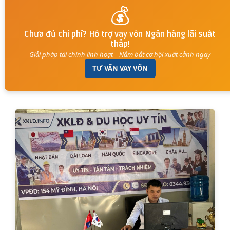
💰
Chưa đủ chi phí? Hỗ trợ vay vốn Ngân hàng lãi suất
thấp!
Giải pháp tài chính linh hoạt – Nắm bắt cơ hội xuất cảnh ngay
TƯ VẤN VAY VỐN