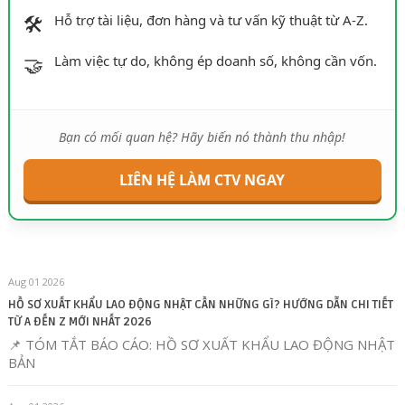
🛠️
Hỗ trợ tài liệu, đơn hàng và tư vấn kỹ thuật từ A-Z.
🤝
Làm việc tự do, không ép doanh số, không cần vốn.
Bạn có mối quan hệ? Hãy biến nó thành thu nhập!
LIÊN HỆ LÀM CTV NGAY
Aug 01 2026
HỒ SƠ XUẤT KHẨU LAO ĐỘNG NHẬT CẦN NHỮNG GÌ? HƯỚNG DẪN CHI TIẾT
TỪ A ĐẾN Z MỚI NHẤT 2026
📌 TÓM TẮT BÁO CÁO: HỒ SƠ XUẤT KHẨU LAO ĐỘNG NHẬT
BẢN