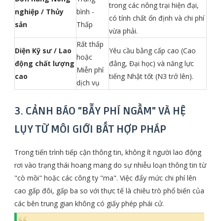
trong các nông trại hiện đại,
nghiệp / Thủy
bình -
có tính chất ổn định và chi phí
sản
Thấp
vừa phải.
Rất thấp
Diện Kỹ sư / Lao
Yêu cầu bằng cấp cao (Cao
hoặc
động chất lượng
đẳng, Đại học) và năng lực
Miễn phí
cao
tiếng Nhật tốt (N3 trở lên).
dịch vụ
3. CẢNH BÁO "BẪY PHÍ NGẦM" VÀ HỆ
LỤY TỪ MÔI GIỚI BẤT HỢP PHÁP
Trong tiến trình tiếp cận thông tin, không ít người lao động
rơi vào trạng thái hoang mang do sự nhiễu loạn thông tin từ
"cò mồi" hoặc các công ty "ma". Việc đẩy mức chi phí lên
cao gấp đôi, gấp ba so với thực tế là chiêu trò phổ biến của
các bên trung gian không có giấy phép phái cử.