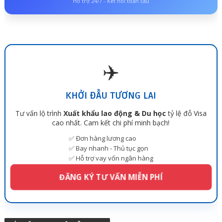
Hỗ trợ 24/7 - Kết nối toàn cầu
✈️
KHỞI ĐẦU TƯƠNG LAI
Tư vấn lộ trình
Xuất khẩu lao động & Du học
tỷ lệ đỗ Visa
cao nhất. Cam kết chi phí minh bạch!
✅ Đơn hàng lương cao
✅ Bay nhanh - Thủ tục gọn
✅ Hỗ trợ vay vốn ngân hàng
ĐĂNG KÝ TƯ VẤN MIỄN PHÍ