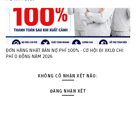
ĐƠN HÀNG NHẬT BẢN NỢ PHÍ 100% - CƠ HỘI ĐI XKLĐ CHI
PHÍ 0 ĐỒNG NĂM 2026
KHÔNG CÓ NHẬN XÉT NÀO:
ĐĂNG NHẬN XÉT