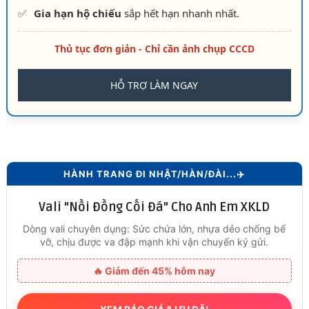
✅
Gia hạn hộ chiếu
sắp hết hạn nhanh nhất.
Thủ tục đơn giản - Chỉ cần ảnh chụp CCCD
HỖ TRỢ LÀM NGAY
HÀNH TRANG ĐI NHẬT/HÀN/ĐÀI...✈️
Vali "Nồi Đồng Cối Đá" Cho Anh Em XKLD
Dòng vali chuyên dụng: Sức chứa lớn, nhựa dẻo chống bể
vỡ, chịu được va đập mạnh khi vận chuyển ký gửi.
🔥 Giảm đến 45% hôm nay