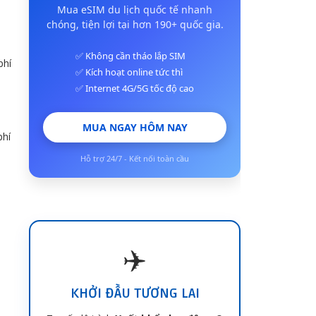
Mua eSIM du lịch quốc tế nhanh
chóng, tiện lợi tại hơn 190+ quốc gia.
✅ Không cần tháo lắp SIM
phí
✅ Kích hoạt online tức thì
✅ Internet 4G/5G tốc độ cao
à
MUA NGAY HÔM NAY
phí
Hỗ trợ 24/7 - Kết nối toàn cầu
✈️
KHỞI ĐẦU TƯƠNG LAI