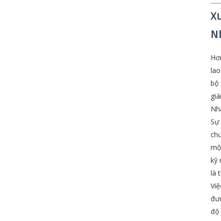
X
N
Hơn
lao
bộ 
giá
Nh
Sự 
chư
một
kỹ 
là 
Việ
đượ
độ 