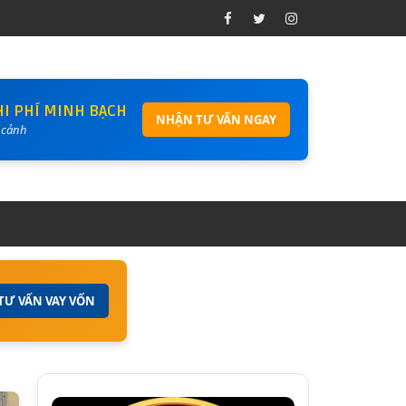
HI PHÍ MINH BẠCH
NHẬN TƯ VẤN NGAY
t cảnh
TƯ VẤN VAY VỐN