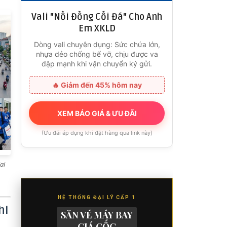
Vali "Nồi Đồng Cối Đá" Cho Anh
Em XKLD
Dòng vali chuyên dụng: Sức chứa lớn,
nhựa dẻo chống bể vỡ, chịu được va
đập mạnh khi vận chuyển ký gửi.
🔥 Giảm đến 45% hôm nay
XEM BÁO GIÁ & ƯU ĐÃI
(Ưu đãi áp dụng khi đặt hàng qua link này)
ai
HỆ THỐNG ĐẠI LÝ CẤP 1
hi
SĂN VÉ MÁY BAY
GIÁ GỐC