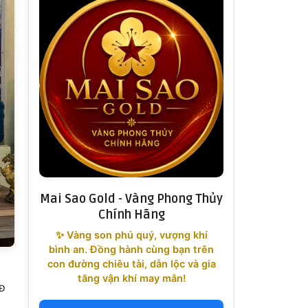
Mai Sao Gold - Vàng Phong Thủy
Chính Hãng
✨ Vàng son phú quý, vượng khí
bình an. Đồng hành cùng bạn trên
con đường chiêu tài, dẫn lộc và gia
tăng vận khí may mắn!
LĐ