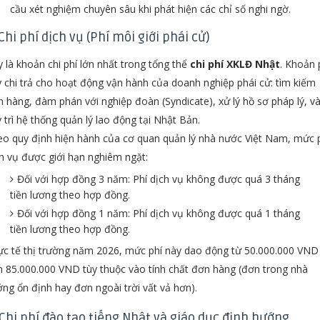
cầu xét nghiệm chuyên sâu khi phát hiện các chỉ số nghi ngờ.
 Chi phí dịch vụ (Phí môi giới phái cử)
 là khoản chi phí lớn nhất trong tổng thể
chi phí XKLĐ Nhật
. Khoản 
 chi trả cho hoạt động vận hành của doanh nghiệp phái cử: tìm kiếm
 hàng, đàm phán với nghiệp đoàn (Syndicate), xử lý hồ sơ pháp lý, v
 trì hệ thống quản lý lao động tại Nhật Bản.
o quy định hiện hành của cơ quan quản lý nhà nước Việt Nam, mức 
h vụ được giới hạn nghiêm ngặt:
Đối với hợp đồng 3 năm: Phí dịch vụ không được quá 3 tháng
tiền lương theo hợp đồng.
Đối với hợp đồng 1 năm: Phí dịch vụ không được quá 1 tháng
tiền lương theo hợp đồng.
c tế thị trường năm 2026, mức phí này dao động từ 50.000.000 VND
 85.000.000 VND tùy thuộc vào tính chất đơn hàng (đơn trong nhà
ng ổn định hay đơn ngoài trời vất vả hơn).
 Chi phí đào tạo tiếng Nhật và giáo dục định hướng