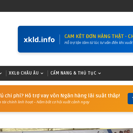
CAM KẾT ĐƠN HÀNG THẬT - C
xkld.info
Hỗ trợ tận tâm từ lúc tư vấn đến khi xuấ
XKLĐ CHÂU ÂU
CẨM NANG & THỦ TỤC
ủ chi phí? Hỗ trợ vay vốn Ngân hàng lãi suất thấp!
p tài chính linh hoạt – Nắm bắt cơ hội xuất cảnh ngay