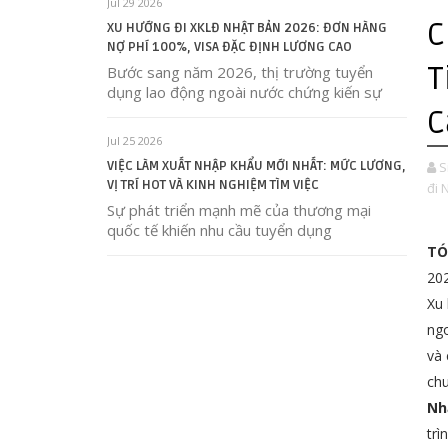
Jul 29 2026
C
XU HƯỚNG ĐI XKLĐ NHẬT BẢN 2026: ĐƠN HÀNG
NỢ PHÍ 100%, VISA ĐẶC ĐỊNH LƯƠNG CAO
T
Bước sang năm 2026, thị trường tuyển
dụng lao động ngoài nước chứng kiến sự
C
Jul 25 2026
VIỆC LÀM XUẤT NHẬP KHẨU MỚI NHẤT: MỨC LƯƠNG,
S
VỊ TRÍ HOT VÀ KINH NGHIỆM TÌM VIỆC
đi 
Sự phát triển mạnh mẽ của thương mại
quốc tế khiến nhu cầu tuyển dụng
TÓ
202
Xu 
ngo
và 
chu
Nh
trì