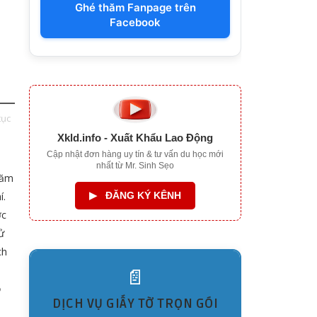
Ghé thăm Fanpage trên
Facebook
t
tục
Xkld.info - Xuất Khẩu Lao Động
Cập nhật đơn hàng uy tín & tư vấn du học mới
nhất từ Mr. Sinh Sẹo
năm
▶
ĐĂNG KÝ KÊNH
í.
ớc
ử
ch
📄
ộ
DỊCH VỤ GIẤY TỜ TRỌN GÓI