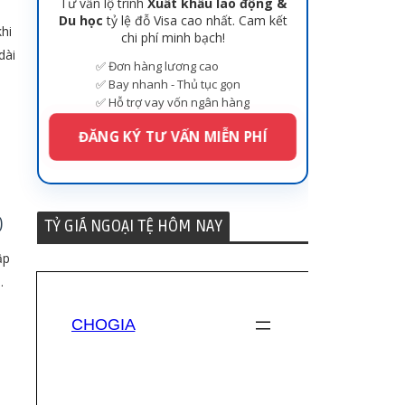
Tư vấn lộ trình
Xuất khẩu lao động &
Du học
tỷ lệ đỗ Visa cao nhất. Cam kết
hi
chi phí minh bạch!
dài
✅ Đơn hàng lương cao
✅ Bay nhanh - Thủ tục gọn
✅ Hỗ trợ vay vốn ngân hàng
ĐĂNG KÝ TƯ VẤN MIỄN PHÍ
)
TỶ GIÁ NGOẠI TỆ HÔM NAY
ập
.