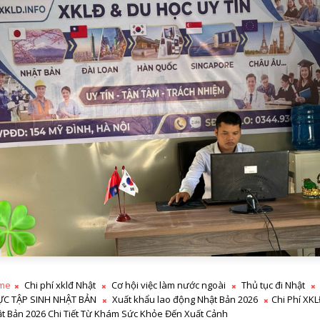
me
Chi phí xklđ Nhật
Cơ hội việc làm nước ngoài
Thủ tục đi Nhật
ỰC TẬP SINH NHẬT BẢN
Xuất khẩu lao động Nhật Bản 2026
Chi Phí XK
t Bản 2026 Chi Tiết Từ Khám Sức Khỏe Đến Xuất Cảnh