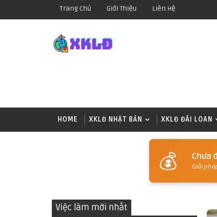
Trang Chủ
Giới Thiệu
Liên Hệ
HOME
XKLĐ NHẬT BẢN
XKLĐ ĐÀI LOAN
💰
Chưa đ
Giải phá
Việc làm mới nhất