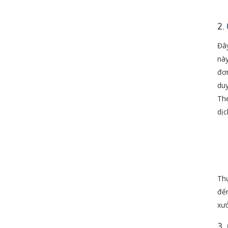
2.
Đây
này
đơn
duy
The
dịc
Thự
đến
xưở
3.