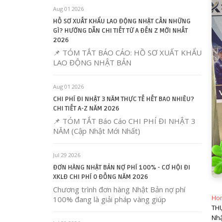
Aug 01 2026
HỒ SƠ XUẤT KHẨU LAO ĐỘNG NHẬT CẦN NHỮNG
GÌ? HƯỚNG DẪN CHI TIẾT TỪ A ĐẾN Z MỚI NHẤT
2026
📌 TÓM TẮT BÁO CÁO: HỒ SƠ XUẤT KHẨU
LAO ĐỘNG NHẬT BẢN
Aug 01 2026
CHI PHÍ ĐI NHẬT 3 NĂM THỰC TẾ HẾT BAO NHIÊU?
CHI TIẾT A-Z NĂM 2026
📌 TÓM TẮT Báo Cáo CHI PHÍ ĐI NHẬT 3
NĂM (Cập Nhật Mới Nhất)
Jul 29 2026
ĐƠN HÀNG NHẬT BẢN NỢ PHÍ 100% - CƠ HỘI ĐI
XKLĐ CHI PHÍ 0 ĐỒNG NĂM 2026
Chương trình đơn hàng Nhật Bản nợ phí
Ho
100% đang là giải pháp vàng giúp
TH
Nhậ