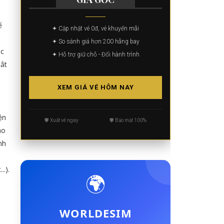
ế
✦ Cập nhật vé 0đ, vé khuyến mãi
✦ So sánh giá hơn 200 hãng bay
ác
✦ Hỗ trợ giữ chỗ - Đổi hành trình
bắt
XEM GIÁ VÉ HÔM NAY
ện
🛡️ Xuất vé ngay
🛡️ Bảo mật 100%
ao
nh
.).
🌍
WORLDESIM