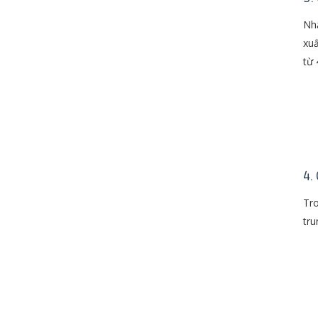
Nhậ
xuấ
từ 
4.
Tro
tru