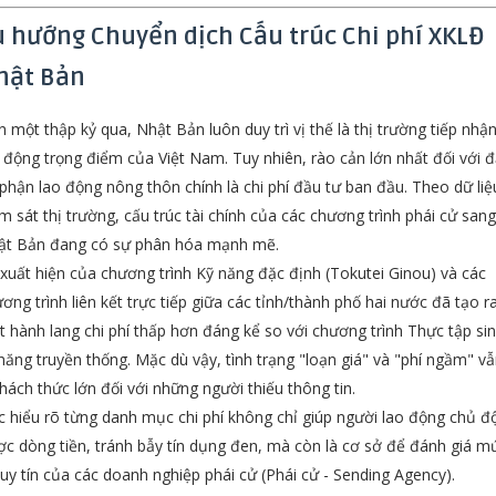
u hướng Chuyển dịch Cấu trúc Chi phí XKLĐ
hật Bản
 một thập kỷ qua, Nhật Bản luôn duy trì vị thế là thị trường tiếp nhậ
 động trọng điểm của Việt Nam. Tuy nhiên, rào cản lớn nhất đối với đ
phận lao động nông thôn chính là chi phí đầu tư ban đầu. Theo dữ liệ
m sát thị trường, cấu trúc tài chính của các chương trình phái cử sang
ật Bản đang có sự phân hóa mạnh mẽ.
xuất hiện của chương trình Kỹ năng đặc định (Tokutei Ginou) và các
ơng trình liên kết trực tiếp giữa các tỉnh/thành phố hai nước đã tạo r
 hành lang chi phí thấp hơn đáng kể so với chương trình Thực tập si
năng truyền thống. Mặc dù vậy, tình trạng "loạn giá" và "phí ngầm" v
thách thức lớn đối với những người thiếu thông tin.
c hiểu rõ từng danh mục chi phí không chỉ giúp người lao động chủ đ
c dòng tiền, tránh bẫy tín dụng đen, mà còn là cơ sở để đánh giá m
uy tín của các doanh nghiệp phái cử (Phái cử - Sending Agency).