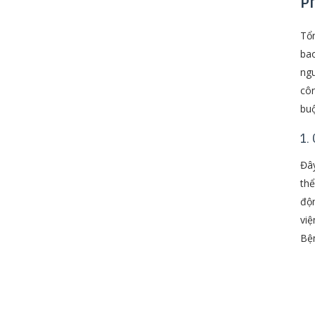
P
Tổn
bao
ngu
côn
buộ
1.
Đây
thể
độn
việ
Bện