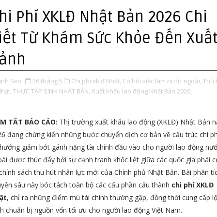
hi Phí XKLĐ Nhật Bản 2026 Chi
iết Từ Khám Sức Khỏe Đến Xuấ
ảnh
inh Sẹo
26 tháng 5
Chi phí xklđ Nhật,
Cơ hội việc làm nước ngoài,
Thủ 
Nhật,
THỰC TẬP SINH NHẬT BẢN,
Xuất khẩu lao động Nhật Bản 2026,
M TẮT BÁO CÁO:
Thị trường xuất khẩu lao động (XKLĐ) Nhật Bản 
6 đang chứng kiến những bước chuyển dịch cơ bản về cấu trúc chi ph
hướng giảm bớt gánh nặng tài chính đầu vào cho người lao động nư
ài được thúc đẩy bởi sự cạnh tranh khốc liệt giữa các quốc gia phái c
chính sách thu hút nhân lực mới của Chính phủ Nhật Bản. Bài phân tí
yên sâu này bóc tách toàn bộ các cấu phần cấu thành
chi phí XKLĐ
ật
, chỉ ra những điểm mù tài chính thường gặp, đồng thời cung cấp l
nh chuẩn bị nguồn vốn tối ưu cho người lao động Việt Nam.