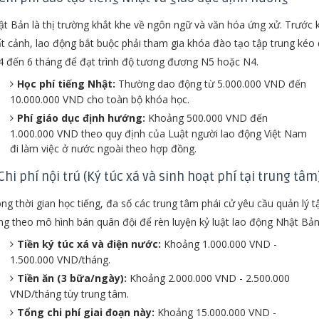
t Bản là thị trường khắt khe về ngôn ngữ và văn hóa ứng xử. Trước k
t cảnh, lao động bắt buộc phải tham gia khóa đào tạo tập trung kéo 
4 đến 6 tháng để đạt trình độ tương đương N5 hoặc N4.
Học phí tiếng Nhật:
Thường dao động từ 5.000.000 VND đến
10.000.000 VND cho toàn bộ khóa học.
Phí giáo dục định hướng:
Khoảng 500.000 VND đến
1.000.000 VND theo quy định của Luật người lao động Việt Nam
đi làm việc ở nước ngoài theo hợp đồng.
 Chi phí nội trú (Ký túc xá và sinh hoạt phí tại trung tâm
ng thời gian học tiếng, đa số các trung tâm phái cử yêu cầu quản lý t
ng theo mô hình bán quân đội để rèn luyện kỷ luật lao động Nhật Bản
Tiền ký túc xá và điện nước:
Khoảng 1.000.000 VND -
1.500.000 VND/tháng.
Tiền ăn (3 bữa/ngày):
Khoảng 2.000.000 VND - 2.500.000
VND/tháng tùy trung tâm.
Tổng chi phí giai đoạn này:
Khoảng 15.000.000 VND -