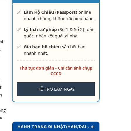
✅
Làm Hộ Chiếu (Passport)
online
nhanh chóng, không cần xếp hàng.
✅
Lý lịch tư pháp
(Số 1 & Số 2) toàn
n
quốc, nhận kết quả tại nhà.
ại
✅
Gia hạn hộ chiếu
sắp hết hạn
u
nhanh nhất.
Thủ tục đơn giản - Chỉ cần ảnh chụp
CCCD
a
nh
HỖ TRỢ LÀM NGAY
ẫn
ộng
ức
HÀNH TRANG ĐI NHẬT/HÀN/ĐÀI...✈️