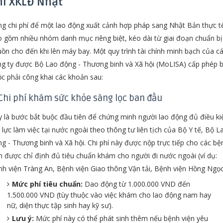
hí XKLĐ Nhật
g chi phí để một lao động xuất cảnh hợp pháp sang Nhật Bản thực t
 gồm nhiều nhóm danh mục riêng biệt, kéo dài từ giai đoạn chuẩn bị
ồn cho đến khi lên máy bay. Một quy trình tài chính minh bạch của c
g ty được Bộ Lao động - Thương binh và Xã hội (MoLISA) cấp phép 
c phải công khai các khoản sau:
 Chi phí khám sức khỏe sàng lọc ban đầu
 là bước bắt buộc đầu tiên để chứng minh người lao động đủ điều ki
 lực làm việc tại nước ngoài theo thông tư liên tịch của Bộ Y tế, Bộ L
g - Thương binh và Xã hội. Chi phí này được nộp trực tiếp cho các bệ
n được chỉ định đủ tiêu chuẩn khám cho người đi nước ngoài (ví dụ:
h viện Tràng An, Bệnh viện Giao thông Vận tải, Bệnh viện Hồng Ngọc..
Mức phí tiêu chuẩn:
Dao động từ 1.000.000 VND đến
1.500.000 VND (tùy thuộc vào việc khám cho lao động nam hay
nữ, diện thực tập sinh hay kỹ sư).
Lưu ý:
Mức phí này có thể phát sinh thêm nếu bệnh viện yêu