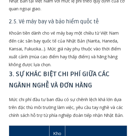
Nhật Bản tại Việt Nam với mức lệ phí theo quy định của cơ
quan ngoại giao.
2.5. Vé máy bay và bảo hiểm quốc tế
Khoản tiền dành cho vé máy bay một chiều từ Việt Nam
đến các sân bay quốc tế của Nhật Bản (Narita, Haneda,
Kansai, Fukuoka...). Mức giá này phụ thuộc vào thời điểm
xuất cảnh (mùa cao điểm hay thấp điểm) và hãng hàng
không được lựa chọn.
3. SỰ KHÁC BIỆT CHI PHÍ GIỮA CÁC
NGÀNH NGHỀ VÀ ĐƠN HÀNG
Mức chi phí đầu tư ban đầu có sự chênh lệch khá lớn dựa
trên đặc thù môi trường làm việc, yêu cầu tay nghề và các
chính sách hỗ trợ từ phía nghiệp đoàn tiếp nhận Nhật Bản.
Kho