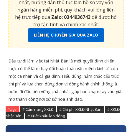
nhất, hướng dẫn thủ tục làm hồ sơ vay vốn
ngân hàng miễn phí, quý khách vui lòng liên
hệ trực tiếp qua
Zalo: 0344936743
để được hỗ
trợ tận tình và chính xác nhất.
LIÊN HỆ CHUYÊN GIA QUA ZALO
Đầu tư đi làm việc tại Nhật Bản là một quyết định chiến
lược có thể làm thay đổi hoàn toàn vận mệnh kinh tế của
một cá nhân và cả gia đình. Hiểu đúng, nắm chắc cấu trúc
chi phí và lựa chọn đúng đơn vị đồng hành chính thống là
bước đi đầu tiên vững chắc nhất giúp bạn chạm tay vào giấc
mơ thành công nơi xứ sở hoa anh đào.
Tags
# Cẩm nang XKLĐ
# Chi phí XKLĐ Nhật Bản
# XKLĐ
Nhật Bản
# Xuất khẩu lao động