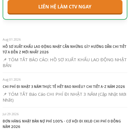
LIÊN HỆ LÀM CTV NGAY
Aug 01 2026
HỒ SƠ XUẤT KHẨU LAO ĐỘNG NHẬT CẦN NHỮNG GÌ? HƯỚNG DẪN CHI TIẾT
TỪ A ĐẾN Z MỚI NHẤT 2026
📌 TÓM TẮT BÁO CÁO: HỒ SƠ XUẤT KHẨU LAO ĐỘNG NHẬT
BẢN
Aug 01 2026
CHI PHÍ ĐI NHẬT 3 NĂM THỰC TẾ HẾT BAO NHIÊU? CHI TIẾT A-Z NĂM 2026
📌 TÓM TẮT Báo Cáo CHI PHÍ ĐI NHẬT 3 NĂM (Cập Nhật Mới
Nhất)
Jul 29 2026
ĐƠN HÀNG NHẬT BẢN NỢ PHÍ 100% - CƠ HỘI ĐI XKLĐ CHI PHÍ 0 ĐỒNG
NĂM 2026