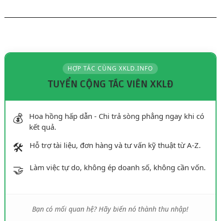
HỢP TÁC CÙNG XKLD.INFO
TUYỂN CỘNG TÁC VIÊN XKLĐ
💰
Hoa hồng hấp dẫn - Chi trả sòng phẳng ngay khi có
kết quả.
🛠️
Hỗ trợ tài liệu, đơn hàng và tư vấn kỹ thuật từ A-Z.
🤝
Làm việc tự do, không ép doanh số, không cần vốn.
Bạn có mối quan hệ? Hãy biến nó thành thu nhập!