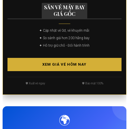
SĂN VÉ MÁY BAY
GIÁ GỐC
✦ Cập nhật vé 0đ, vé khuyến mãi
✦ So sánh giá hơn 200 hãng bay
✦ Hỗ trợ giữ chỗ - Đổi hành trình
XEM GIÁ VÉ HÔM NAY
🛡️ Xuất vé ngay
🛡️ Bảo mật 100%
🌍