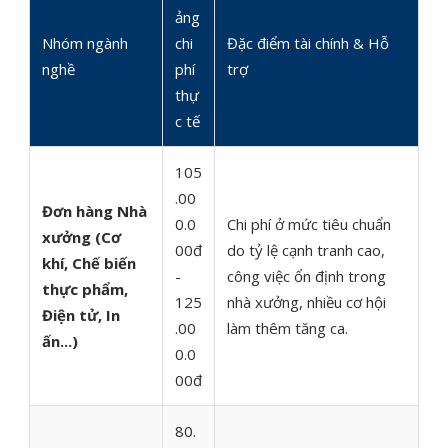
ảng
Nhóm ngành
chi
Đặc điểm tài chính & Hỗ
nghề
phí
trợ
thự
c tế
105
.00
Đơn hàng Nhà
0.0
Chi phí ở mức tiêu chuẩn
xưởng (Cơ
00đ
do tỷ lệ cạnh tranh cao,
khí, Chế biến
-
công việc ổn định trong
thực phẩm,
125
nhà xưởng, nhiều cơ hội
Điện tử, In
.00
làm thêm tăng ca.
ấn...)
0.0
00đ
80.