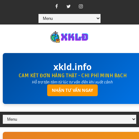
xkld.info
CAM KẾT ĐƠN HÀNG THẬT - CHI PHÍ MINH BẠCH
Hỗ trợ tận tâm từ lúc tư vấn đến khi xuất cảnh
NHẬN TƯ VẤN NGAY