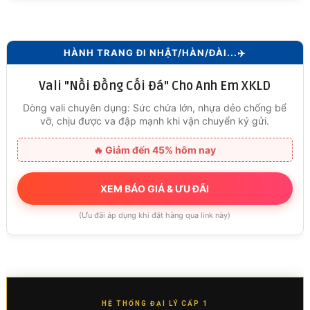
HÀNH TRANG ĐI NHẬT/HÀN/ĐÀI...✈️
Vali "Nồi Đồng Cối Đá" Cho Anh Em XKLD
Dòng vali chuyên dụng: Sức chứa lớn, nhựa dẻo chống bể
vỡ, chịu được va đập mạnh khi vận chuyển ký gửi.
🔥 Giảm đến 45% hôm nay
XEM BÁO GIÁ & ƯU ĐÃI
(Ưu đãi áp dụng khi đặt hàng qua link này)
HỆ THỐNG ĐẠI LÝ CẤP 1