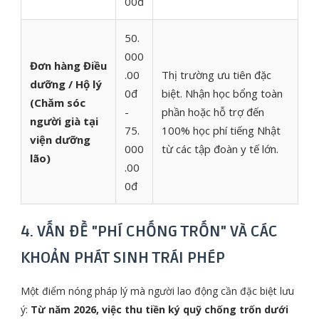
00đ
50.
000
Đơn hàng Điều
.00
Thị trường ưu tiên đặc
dưỡng / Hộ lý
0đ
biệt. Nhận học bổng toàn
(Chăm sóc
-
phần hoặc hỗ trợ đến
người già tại
75.
100% học phí tiếng Nhật
viện dưỡng
000
từ các tập đoàn y tế lớn.
lão)
.00
0đ
4. VẤN ĐỀ "PHÍ CHỐNG TRỐN" VÀ CÁC
KHOẢN PHÁT SINH TRÁI PHÉP
Một điểm nóng pháp lý mà người lao động cần đặc biệt lưu
ý:
Từ năm 2026, việc thu tiền ký quỹ chống trốn dưới