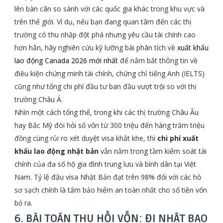
lên bàn cân so sánh với các quốc gia khác trong khu vực và
trên thế giới. Ví dụ, nếu bạn đang quan tâm đến các thị
trường có thu nhập đột phá nhưng yêu cầu tài chính cao
hơn hẳn, hãy nghiên cứu kỹ lưỡng bài phân tích về
xuất khẩu
lao động Canada 2026 mới nhất
để nắm bắt thông tin về
điều kiện chứng minh tài chính, chứng chỉ tiếng Anh (IELTS)
cũng như tổng chi phí đầu tư ban đầu vượt trội so với thị
trường Châu Á.
Nhìn một cách tổng thể, trong khi các thị trường Châu Âu
hay Bắc Mỹ đòi hỏi số vốn từ 300 triệu đến hàng trăm triệu
đồng cùng rủi ro xét duyệt visa khắt khe, thì
chi phí xuất
khẩu lao động nhật bản
vẫn nằm trong tầm kiểm soát tài
chính của đa số hộ gia đình trung lưu và bình dân tại Việt
Nam. Tỷ lệ đậu visa Nhật Bản đạt trên 98% đối với các hồ
sơ sạch chính là tấm bảo hiểm an toàn nhất cho số tiền vốn
bỏ ra.
6. BÀI TOÁN THU HỒI VỐN: ĐI NHẬT BAO