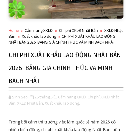
Home
Cẩm nang XKLĐ
Chi phí XKLĐ Nhật Bản
XKLĐ Nhật
Bản
Xuất khẩu lao động
CHI PHÍ XUẤT KHẨU LAO ĐỘNG
NHẬT BẢN 2026: BẢNG GIÁ CHÍNH THỨC VÀ MINH BẠCH NHẤT
CHI PHÍ XUẤT KHẨU LAO ĐỘNG NHẬT BẢN
2026: BẢNG GIÁ CHÍNH THỨC VÀ MINH
BẠCH NHẤT
Sinh Sẹo
26 tháng 5
Cẩm nang XKLĐ,
Chi phí XKLĐ Nhật
Bản,
XKLĐ Nhật Bản,
Xuất khẩu lao động,
Trong bối cảnh thị trường việc làm quốc tế năm 2026 có
nhiều biến động, chi phí xuất khẩu lao động Nhật Bản luôn