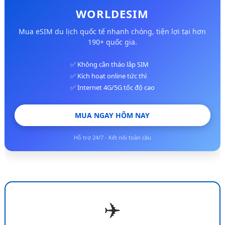
WORLDESIM
Mua eSIM du lịch quốc tế nhanh chóng, tiện lợi tại hơn
190+ quốc gia.
✅ Không cần tháo lắp SIM
✅ Kích hoạt online tức thì
✅ Internet 4G/5G tốc độ cao
MUA NGAY HÔM NAY
Hỗ trợ 24/7 - Kết nối toàn cầu
✈️