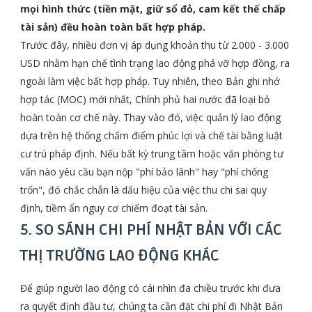
mọi hình thức (tiền mặt, giữ sổ đỏ, cam kết thế chấp
tài sản) đều hoàn toàn bất hợp pháp.
Trước đây, nhiều đơn vị áp dụng khoản thu từ 2.000 - 3.000
USD nhằm hạn chế tình trạng lao động phá vỡ hợp đồng, ra
ngoài làm việc bất hợp pháp. Tuy nhiên, theo Bản ghi nhớ
hợp tác (MOC) mới nhất, Chính phủ hai nước đã loại bỏ
hoàn toàn cơ chế này. Thay vào đó, việc quản lý lao động
dựa trên hệ thống chấm điểm phúc lợi và chế tài bằng luật
cư trú pháp định. Nếu bất kỳ trung tâm hoặc văn phòng tư
vấn nào yêu cầu bạn nộp "phí bảo lãnh" hay "phí chống
trốn", đó chắc chắn là dấu hiệu của việc thu chi sai quy
định, tiềm ẩn nguy cơ chiếm đoạt tài sản.
5. SO SÁNH CHI PHÍ NHẬT BẢN VỚI CÁC
THỊ TRƯỜNG LAO ĐỘNG KHÁC
Để giúp người lao động có cái nhìn đa chiều trước khi đưa
ra quyết định đầu tư, chúng ta cần đặt chi phí đi Nhật Bản