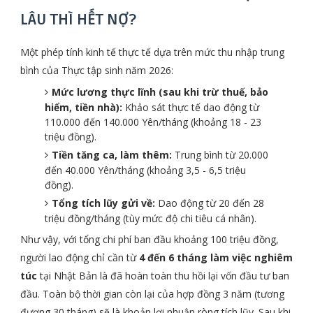
LÂU THÌ HẾT NỢ?
Một phép tính kinh tế thực tế dựa trên mức thu nhập trung
bình của Thực tập sinh năm 2026:
Mức lương thực lĩnh (sau khi trừ thuế, bảo
hiểm, tiền nhà):
Khảo sát thực tế dao động từ
110.000 đến 140.000 Yên/tháng (khoảng 18 - 23
triệu đồng).
Tiền tăng ca, làm thêm:
Trung bình từ 20.000
đến 40.000 Yên/tháng (khoảng 3,5 - 6,5 triệu
đồng).
Tổng tích lũy gửi về:
Dao động từ 20 đến 28
triệu đồng/tháng (tùy mức độ chi tiêu cá nhân).
Như vậy, với tổng chi phí ban đầu khoảng 100 triệu đồng,
người lao động chỉ cần từ
4 đến 6 tháng làm việc nghiêm
túc
tại Nhật Bản là đã hoàn toàn thu hồi lại vốn đầu tư ban
đầu. Toàn bộ thời gian còn lại của hợp đồng 3 năm (tương
đương 30 tháng) sẽ là khoản lợi nhuận ròng tích lũy. Sau khi