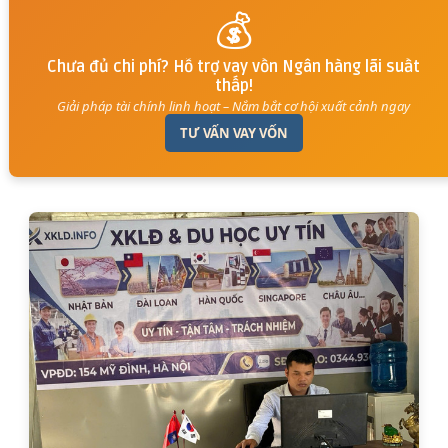
💰
Chưa đủ chi phí? Hỗ trợ vay vốn Ngân hàng lãi suất
thấp!
Giải pháp tài chính linh hoạt – Nắm bắt cơ hội xuất cảnh ngay
TƯ VẤN VAY VỐN