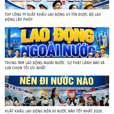
TOP CÔNG TY XUẤT KHẨU LAO ĐỘNG UY TÍN ĐƯỢC BỘ LAO
ĐỘNG CẤP PHÉP
TRUNG TÂM LAO ĐỘNG NGOÀI NƯỚC: SỰ THẬT CẢNH BÁO VÀ
LỰA CHỌN TỐI ƯU NHẤT
XUẤT KHẨU LAO ĐỘNG NÊN ĐI NƯỚC NÀO TỐT NHẤT 2026: