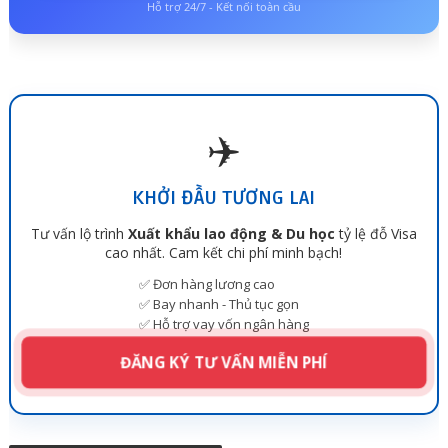
Hỗ trợ 24/7 - Kết nối toàn cầu
✈️
KHỞI ĐẦU TƯƠNG LAI
Tư vấn lộ trình
Xuất khẩu lao động & Du học
tỷ lệ đỗ Visa
cao nhất. Cam kết chi phí minh bạch!
✅ Đơn hàng lương cao
✅ Bay nhanh - Thủ tục gọn
✅ Hỗ trợ vay vốn ngân hàng
ĐĂNG KÝ TƯ VẤN MIỄN PHÍ