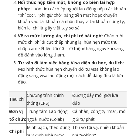
Hối thúc nộp tiền mặt, không có biên lai hợp
pháp:
Luôn tìm cách ép người lao động nộp các khoản
"phí cọc", "phí giữ chỗ" bằng tiền mặt hoặc chuyển
khoản vào tài khoản cá nhân thay vì tài khoản công ty,
biên lai chỉ là giấy viết tay sơ sài.
Vẽ ra mức lương ảo, chi phí rẻ bất ngờ:
Chào mời
mức chi phí đi cực thấp nhưng lại hứa hẹn mức thu
nhập cam kết lên tới 60 - 70 triệu/tháng ngay khi sang
để đánh vào lòng tham.
Tư vấn đi làm việc bằng Visa diện du học, du lịch:
Mọi hình thức hứa hẹn chuyển đổi từ visa không lao
động sang visa lao động một cách dễ dàng đều là lừa
đảo.
Chương trình chính
Đường dây môi giới lừa
Tiêu chí
thống (EPS)
đảo
Đơn vị
Trung tâm Lao động
Cá nhân, công ty "ma", môi
tổ chức
ngoài nước (Colab)
giới tự phát
Minh bạch, theo đúng
Thu vô tội vạ, nhiều khoản
Chi phí
quy định Nhà nước
phí "vohình"