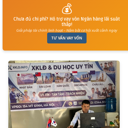
💰
Chưa đủ chi phí? Hỗ trợ vay vốn Ngân hàng lãi suất
thấp!
Giải pháp tài chính linh hoạt – Nắm bắt cơ hội xuất cảnh ngay
TƯ VẤN VAY VỐN