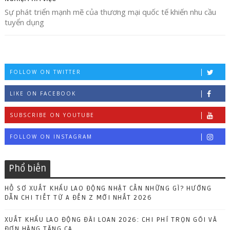
Sự phát triển mạnh mẽ của thương mại quốc tế khiến nhu cầu
tuyển dụng
FOLLOW ON TWITTER
LIKE ON FACEBOOK
SUBSCRIBE ON YOUTUBE
FOLLOW ON INSTAGRAM
Phổ biến
HỒ SƠ XUẤT KHẨU LAO ĐỘNG NHẬT CẦN NHỮNG GÌ? HƯỚNG
DẪN CHI TIẾT TỪ A ĐẾN Z MỚI NHẤT 2026
XUẤT KHẨU LAO ĐỘNG ĐÀI LOAN 2026: CHI PHÍ TRỌN GÓI VÀ
ĐƠN HÀNG TĂNG CA