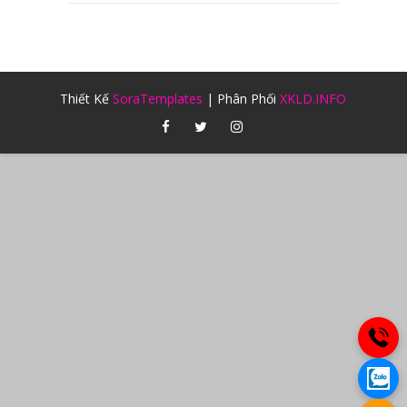
Thiết Kế
SoraTemplates
| Phân Phối
XKLD.INFO