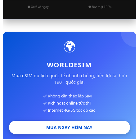
🛡️ Xuất vé ngay
🛡️ Bảo mật 100%
🌍
WORLDESIM
Mua eSIM du lịch quốc tế nhanh chóng, tiện lợi tại hơn
190+ quốc gia.
✅ Không cần tháo lắp SIM
✅ Kích hoạt online tức thì
✅ Internet 4G/5G tốc độ cao
MUA NGAY HÔM NAY