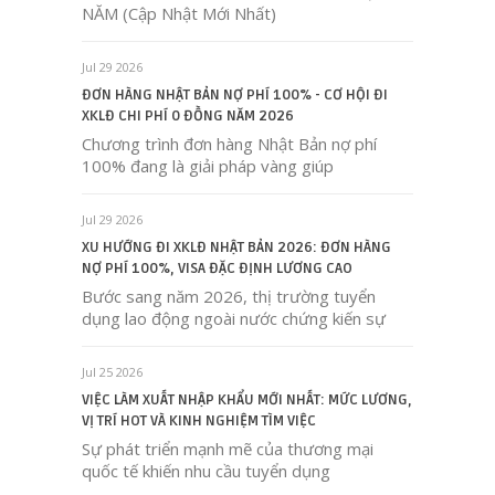
NĂM (Cập Nhật Mới Nhất)
Jul 29 2026
ĐƠN HÀNG NHẬT BẢN NỢ PHÍ 100% - CƠ HỘI ĐI
XKLĐ CHI PHÍ 0 ĐỒNG NĂM 2026
Chương trình đơn hàng Nhật Bản nợ phí
100% đang là giải pháp vàng giúp
Jul 29 2026
XU HƯỚNG ĐI XKLĐ NHẬT BẢN 2026: ĐƠN HÀNG
NỢ PHÍ 100%, VISA ĐẶC ĐỊNH LƯƠNG CAO
Bước sang năm 2026, thị trường tuyển
dụng lao động ngoài nước chứng kiến sự
Jul 25 2026
VIỆC LÀM XUẤT NHẬP KHẨU MỚI NHẤT: MỨC LƯƠNG,
VỊ TRÍ HOT VÀ KINH NGHIỆM TÌM VIỆC
Sự phát triển mạnh mẽ của thương mại
quốc tế khiến nhu cầu tuyển dụng