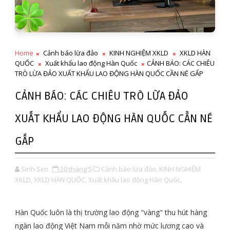
Home
Cảnh báo lừa đảo
KINH NGHIỆM XKLD
XKLD HÀN
QUỐC
Xuất khẩu lao động Hàn Quốc
CẢNH BÁO: CÁC CHIÊU
TRÒ LỪA ĐẢO XUẤT KHẨU LAO ĐỘNG HÀN QUỐC CẦN NÉ GẤP
CẢNH BÁO: CÁC CHIÊU TRÒ LỪA ĐẢO
XUẤT KHẨU LAO ĐỘNG HÀN QUỐC CẦN NÉ
GẤP
Sinh Sẹo
20 tháng 5
Cảnh báo lừa đảo,
KINH NGHIỆM
XKLD,
XKLD HÀN QUỐC,
Xuất khẩu lao động Hàn Quốc,
Hàn Quốc luôn là thị trường lao động "vàng" thu hút hàng
ngàn lao động Việt Nam mỗi năm nhờ mức lương cao và