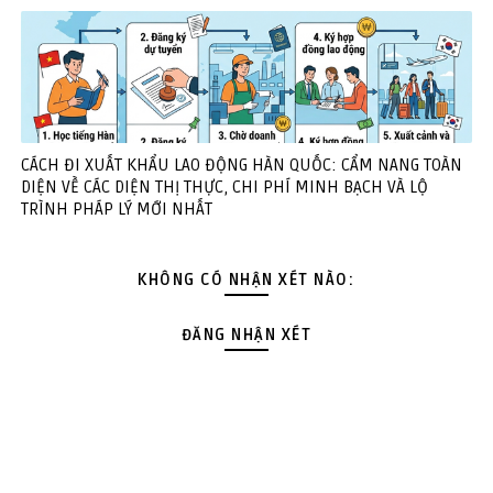
CÁCH ĐI XUẤT KHẨU LAO ĐỘNG HÀN QUỐC: CẨM NANG TOÀN
DIỆN VỀ CÁC DIỆN THỊ THỰC, CHI PHÍ MINH BẠCH VÀ LỘ
TRÌNH PHÁP LÝ MỚI NHẤT
KHÔNG CÓ NHẬN XÉT NÀO:
ĐĂNG NHẬN XÉT