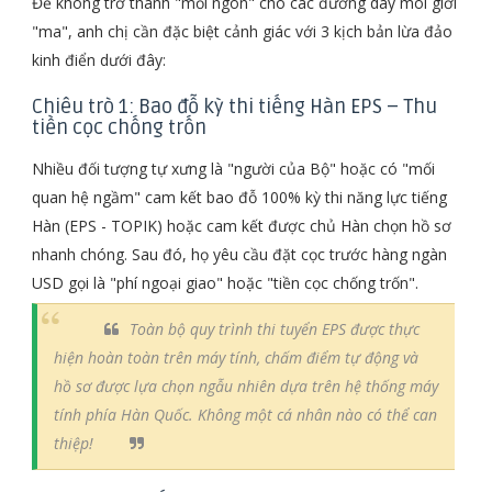
Để không trở thành "mồi ngon" cho các đường dây môi giới
"ma", anh chị cần đặc biệt cảnh giác với 3 kịch bản lừa đảo
kinh điển dưới đây:
Chiêu trò 1: Bao đỗ kỳ thi tiếng Hàn EPS – Thu
tiền cọc chống trốn
Nhiều đối tượng tự xưng là "người của Bộ" hoặc có "mối
quan hệ ngầm" cam kết bao đỗ 100% kỳ thi năng lực tiếng
Hàn (EPS - TOPIK) hoặc cam kết được chủ Hàn chọn hồ sơ
nhanh chóng. Sau đó, họ yêu cầu đặt cọc trước hàng ngàn
USD gọi là "phí ngoại giao" hoặc "tiền cọc chống trốn".
Toàn bộ quy trình thi tuyển EPS được thực
hiện hoàn toàn trên máy tính, chấm điểm tự động và
hồ sơ được lựa chọn ngẫu nhiên dựa trên hệ thống máy
tính phía Hàn Quốc. Không một cá nhân nào có thể can
thiệp!