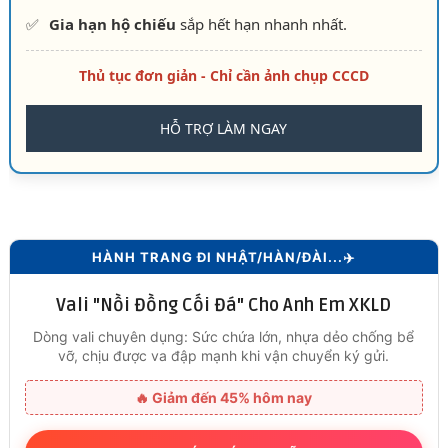
✅
Gia hạn hộ chiếu
sắp hết hạn nhanh nhất.
Thủ tục đơn giản - Chỉ cần ảnh chụp CCCD
HỖ TRỢ LÀM NGAY
HÀNH TRANG ĐI NHẬT/HÀN/ĐÀI...✈️
Vali "Nồi Đồng Cối Đá" Cho Anh Em XKLD
Dòng vali chuyên dụng: Sức chứa lớn, nhựa dẻo chống bể
vỡ, chịu được va đập mạnh khi vận chuyển ký gửi.
🔥 Giảm đến 45% hôm nay