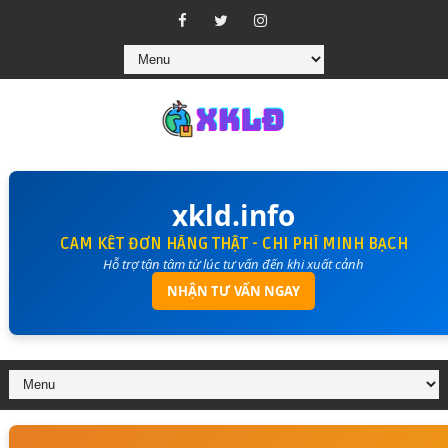
xkld.info
CAM KẾT ĐƠN HÀNG THẬT - CHI PHÍ MINH BẠCH
Hỗ trợ tận tâm từ lúc tư vấn đến khi xuất cảnh
NHẬN TƯ VẤN NGAY