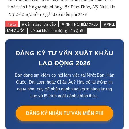
hoặc liên hệ ngay văn phòng 154 Đình Thôn, Mỹ Đình, Hà
Nội để được hỗ trợ giải đáp miễn phí 24/7!
Tags
# Cảnh báo lừa đảo
# KINH NGHIỆM XKLD
# XKLD
HÀN QUỐC
# Xuất khẩu lao động Hàn Quốc
ĐĂNG KÝ TƯ VẤN XUẤT KHẨU
LAO ĐỘNG 2026
Bạn đang tìm kiếm cơ hội làm việc tại Nhật Bản, Hàn
Quốc, Đài Loan hoặc Châu Âu? Hãy để lại thông tin
ngay hôm nay để nhận danh sách đơn hàng lương
cao và lộ trình xuất cảnh chính thức.
ĐĂNG KÝ NHẬN TƯ VẤN MIỄN PHÍ