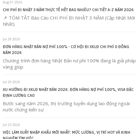
Aug 01 2026
CHI PHÍ ĐI NHẬT 3 NĂM THỰC TẾ HẾT BAO NHIÊU? CHI TIẾT A-Z NĂM 2026
📌 TÓM TẮT Báo Cáo CHI PHÍ ĐI NHẬT 3 NĂM (Cập Nhật Mới
Nhất)
Jul 29 2026
ĐƠN HÀNG NHẬT BẢN NỢ PHÍ 100% - CƠ HỘI ĐI XKLĐ CHI PHÍ 0 ĐỒNG
NĂM 2026
Chương trình đơn hàng Nhật Bản nợ phí 100% đang là giải pháp
vàng giúp
Jul 29 2026
XU HƯỚNG ĐI XKLĐ NHẬT BẢN 2026: ĐƠN HÀNG NỢ PHÍ 100%, VISA ĐẶC
ĐỊNH LƯƠNG CAO
Bước sang năm 2026, thị trường tuyển dụng lao động ngoài
nước chứng kiến sự
Jul 25 2026
VIỆC LÀM XUẤT NHẬP KHẨU MỚI NHẤT: MỨC LƯƠNG, VỊ TRÍ HOT VÀ KINH
NGHIỆM TÌM VIỆC