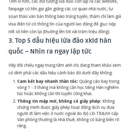
Tinh vi hơn, các đối tượng lừa đảo còn lập ra các website,
fanpage có tên gọi gần giống các cơ quan nhà nước, tự
soạn thảo văn bản thông báo trúng tuyển, thậm chí làm giả
visa điện tử có thông tin của người lao động để giục nộp
nốt số tiền còn lại (thường lên tới vài trăm triệu đồng).
3. Top 5 dấu hiệu lừa đảo xkld hàn
quốc – Nhìn ra ngay lập tức
Hãy đối chiếu ngay trung tâm anh chị đang tham khảo xem
có dính phải các dấu hiệu cảnh báo đỏ dưới đây không:
Cam kết bay nhanh thần tốc:
Quảng cáo bay trong
vòng 1 - 3 tháng mà không cần học tiếng Hàn nghiêm
túc hoặc không cần thi tuyển công khai.
Thông tin mập mờ, không có giấy phép:
Không
chứng minh được giấy phép hoạt động dịch vụ đưa
người đi làm việc ở nước ngoài do Bộ LĐ-TB&XH cấp.
Văn phòng thường là nhà thuê, không có bảng biển rõ
ràng.