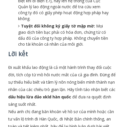
biệt khi đi diện E7), hãy lên hệ thống của Cục
Quản lý lao động ngoài nước để tra cứu xem
công ty đó có giấy phép hoạt động hợp pháp hay
không.
Tuyệt đối không ký giấy tờ mập mờ:
Mọi
giao dịch tiền bạc phải có hóa đơn, chứng từ có
dấu đỏ của công ty hợp pháp. Không chuyển tiền
cho tài khoản cá nhân của môi giới.
Lời kết
Đi xuất khẩu lao động là cả một hành trình thay đổi cuộc
đời, tích cóp từ mồ hôi nước mắt của cả gia đình. Đừng để
sự thiếu hiểu biết và tâm lý nôn nóng biến mình thành nạn
nhân của các chiêu trò gian lận. Hãy tỉnh táo nhận biết các
dấu hiệu lừa đảo xkld hàn quốc
để đưa ra quyết định
sáng suốt nhất.
Nếu anh chị đang băn khoăn về hồ sơ của mình hoặc cần
tư vấn lộ trình đi Hàn Quốc, đi Nhật Bản chính thống, an
toàn và tiết kiệm nhất, hãy để lại bình luận dưới bài viết