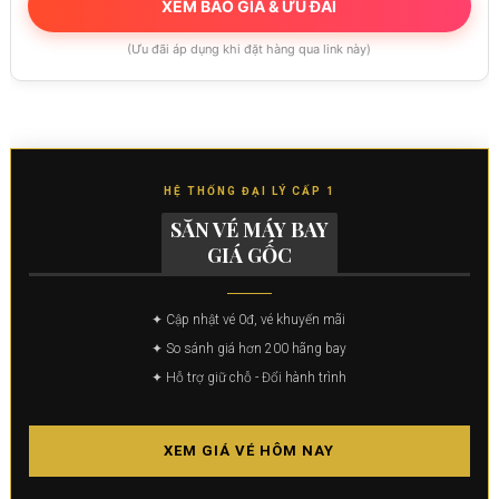
XEM BÁO GIÁ & ƯU ĐÃI
(Ưu đãi áp dụng khi đặt hàng qua link này)
HỆ THỐNG ĐẠI LÝ CẤP 1
SĂN VÉ MÁY BAY
GIÁ GỐC
✦ Cập nhật vé 0đ, vé khuyến mãi
✦ So sánh giá hơn 200 hãng bay
✦ Hỗ trợ giữ chỗ - Đổi hành trình
XEM GIÁ VÉ HÔM NAY