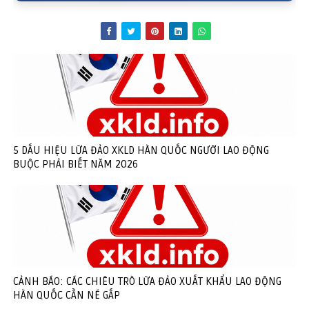
5 DẤU HIỆU LỪA ĐẢO XKLD HÀN QUỐC NGƯỜI LAO ĐỘNG
BUỘC PHẢI BIẾT NĂM 2026
CẢNH BÁO: CÁC CHIÊU TRÒ LỪA ĐẢO XUẤT KHẨU LAO ĐỘNG
HÀN QUỐC CẦN NÉ GẤP