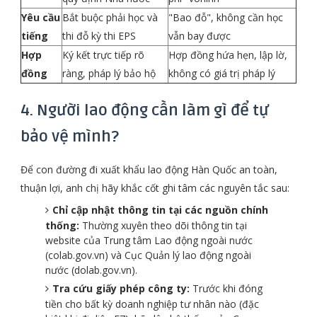
Yêu cầu
Bắt buộc phải học và
"Bao đỗ", không cần học
tiếng
thi đỗ kỳ thi EPS
vẫn bay được
Hợp
Ký kết trực tiếp rõ
Hợp đồng hứa hẹn, lập lờ,
đồng
ràng, pháp lý bảo hộ
không có giá trị pháp lý
4. Người lao động cần làm gì để tự
bảo vệ mình?
Để con đường đi xuất khẩu lao động Hàn Quốc an toàn,
thuận lợi, anh chị hãy khắc cốt ghi tâm các nguyên tắc sau:
Chỉ cập nhật thông tin tại các nguồn chính
thống:
Thường xuyên theo dõi thông tin tại
website của Trung tâm Lao động ngoài nước
(colab.gov.vn) và Cục Quản lý lao động ngoài
nước (dolab.gov.vn).
Tra cứu giấy phép công ty:
Trước khi đóng
tiền cho bất kỳ doanh nghiệp tư nhân nào (đặc