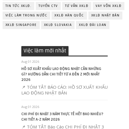
TIN TỨC XKLĐ.
TUYỂN CTV
TƯ VẤN XKLĐ
VAY VỐN XKLĐ
VIỆC LÀM TRONG NƯỚC
XKLĐ HÀN QUỐC
XKLĐ NHẬT BẢN
XKLĐ SINGAPORE
XKLĐ SLOVAKIA
XKLĐ ĐÀI LOAN
Việc làm mới nhất
Aug 01 2026
HỒ SƠ XUẤT KHẨU LAO ĐỘNG NHẬT CẦN NHỮNG
GÌ? HƯỚNG DẪN CHI TIẾT TỪ A ĐẾN Z MỚI NHẤT
2026
📌 TÓM TẮT BÁO CÁO: HỒ SƠ XUẤT KHẨU
LAO ĐỘNG NHẬT BẢN
Aug 01 2026
CHI PHÍ ĐI NHẬT 3 NĂM THỰC TẾ HẾT BAO NHIÊU?
CHI TIẾT A-Z NĂM 2026
📌 TÓM TẮT Báo Cáo CHI PHÍ ĐI NHẬT 3