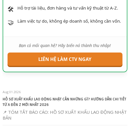
🛠️
Hỗ trợ tài liệu, đơn hàng và tư vấn kỹ thuật từ A-Z.
🤝
Làm việc tự do, không ép doanh số, không cần vốn.
Bạn có mối quan hệ? Hãy biến nó thành thu nhập!
LIÊN HỆ LÀM CTV NGAY
Aug 01 2026
HỒ SƠ XUẤT KHẨU LAO ĐỘNG NHẬT CẦN NHỮNG GÌ? HƯỚNG DẪN CHI TIẾT
TỪ A ĐẾN Z MỚI NHẤT 2026
📌 TÓM TẮT BÁO CÁO: HỒ SƠ XUẤT KHẨU LAO ĐỘNG NHẬT
BẢN