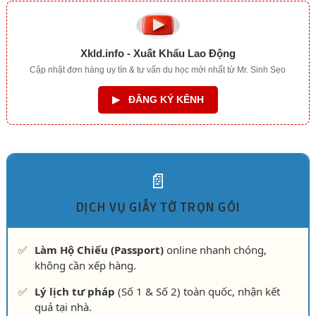
Xkld.info - Xuất Khẩu Lao Động
Cập nhật đơn hàng uy tín & tư vấn du học mới nhất từ Mr. Sinh Sẹo
▶
ĐĂNG KÝ KÊNH
📄
DỊCH VỤ GIẤY TỜ TRỌN GÓI
✅
Làm Hộ Chiếu (Passport)
online nhanh chóng,
không cần xếp hàng.
✅
Lý lịch tư pháp
(Số 1 & Số 2) toàn quốc, nhận kết
quả tại nhà.