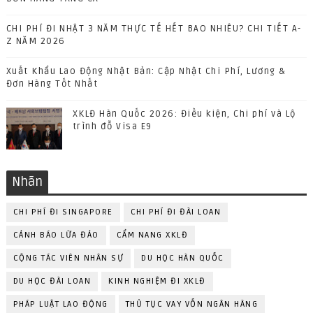
CHI PHÍ ĐI NHẬT 3 NĂM THỰC TẾ HẾT BAO NHIÊU? CHI TIẾT A-
Z NĂM 2026
Xuất Khẩu Lao Động Nhật Bản: Cập Nhật Chi Phí, Lương &
Đơn Hàng Tốt Nhất
XKLĐ Hàn Quốc 2026: Điều kiện, Chi phí và Lộ
trình đỗ Visa E9
Nhãn
CHI PHÍ ĐI SINGAPORE
CHI PHÍ ĐI ĐÀI LOAN
CẢNH BÁO LỪA ĐẢO
CẨM NANG XKLĐ
CỘNG TÁC VIÊN NHÂN SỰ
DU HỌC HÀN QUỐC
DU HỌC ĐÀI LOAN
KINH NGHIỆM ĐI XKLĐ
PHÁP LUẬT LAO ĐỘNG
THỦ TỤC VAY VỐN NGÂN HÀNG